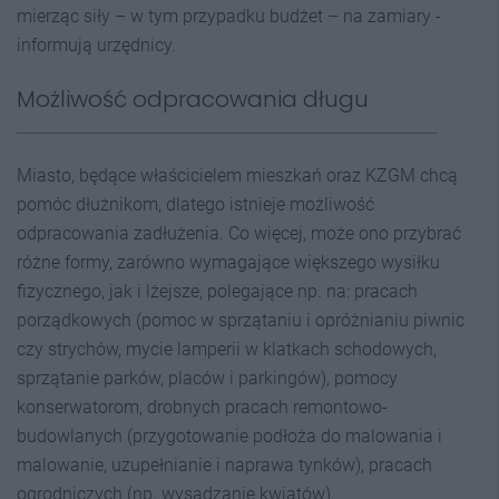
mierząc siły – w tym przypadku budżet – na zamiary -
informują urzędnicy.
Możliwość odpracowania długu
Miasto, będące właścicielem mieszkań oraz KZGM chcą
pomóc dłużnikom, dlatego istnieje możliwość
odpracowania zadłużenia. Co więcej, może ono przybrać
różne formy, zarówno wymagające większego wysiłku
fizycznego, jak i lżejsze, polegające np. na: pracach
porządkowych (pomoc w sprzątaniu i opróżnianiu piwnic
czy strychów, mycie lamperii w klatkach schodowych,
sprzątanie parków, placów i parkingów), pomocy
konserwatorom, drobnych pracach remontowo-
budowlanych (przygotowanie podłoża do malowania i
malowanie, uzupełnianie i naprawa tynków), pracach
ogrodniczych (np. wysadzanie kwiatów).