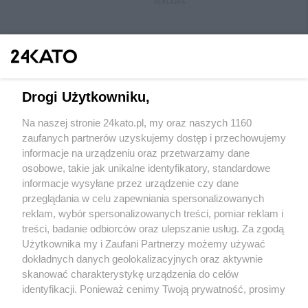
REKLAMA
Drogi Użytkowniku,
Na naszej stronie 24kato.pl, my oraz naszych 1160
Wydawca mediów
lokalnych
zaufanych partnerów uzyskujemy dostęp i przechowujemy
informacje na urządzeniu oraz przetwarzamy dane
osobowe, takie jak unikalne identyfikatory, standardowe
informacje wysyłane przez urządzenie czy dane
przeglądania w celu zapewniania spersonalizowanych
reklam, wybór spersonalizowanych treści, pomiar reklam i
Nie zapomnij
treści, badanie odbiorców oraz ulepszanie usług. Za zgodą
zapoznać się z:
polityką prywatności
regulamin korzystania z portali
Użytkownika my i Zaufani Partnerzy możemy używać
Twoje
miasto
Skontakuj się
z nami
dokładnych danych geolokalizacyjnych oraz aktywnie
Piekary Śląskie
Kontakt
skanować charakterystykę urządzenia do celów
Chorzów
Wydawca
identyfikacji. Ponieważ cenimy Twoją prywatność, prosimy
Tarnowskie Góry
Redakcja
Ruda Śląska
Newsletter
o zgodę na korzystanie z tych technologii poprzez