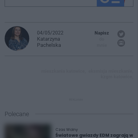
04/05/2022
Napisz
Katarzyna
do
Pachelska
mnie
mieszkania katowice,
eksmisja mieszkanie,
kzgm katowice,
REKLAMA
Polecane
Czas Wolny
Światowe gwiazdy EDM zagrają w