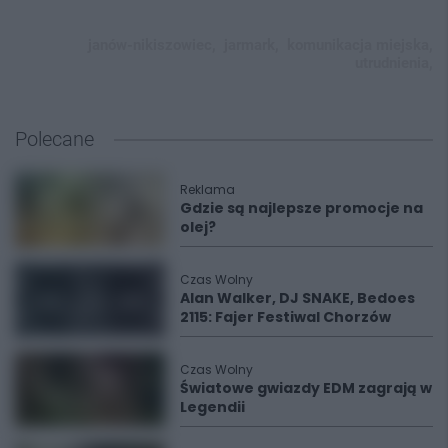
janów-nikiszowiec,
jarmark,
komunikacja miejska,
utrudnienia,
Polecane
Reklama
Gdzie są najlepsze promocje na
olej?
Czas Wolny
Alan Walker, DJ SNAKE, Bedoes
2115: Fajer Festiwal Chorzów
Czas Wolny
Światowe gwiazdy EDM zagrają w
Legendii