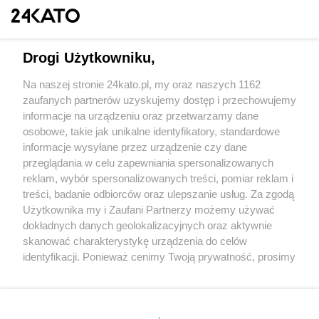
Drogi Użytkowniku,
Na naszej stronie 24kato.pl, my oraz naszych 1162
Wydawca mediów
lokalnych
zaufanych partnerów uzyskujemy dostęp i przechowujemy
informacje na urządzeniu oraz przetwarzamy dane
osobowe, takie jak unikalne identyfikatory, standardowe
informacje wysyłane przez urządzenie czy dane
przeglądania w celu zapewniania spersonalizowanych
reklam, wybór spersonalizowanych treści, pomiar reklam i
Nie zapomnij
treści, badanie odbiorców oraz ulepszanie usług. Za zgodą
zapoznać się z:
polityką prywatności
regulamin korzystania z portali
Użytkownika my i Zaufani Partnerzy możemy używać
Twoje
miasto
Skontaktuj się
z nami
dokładnych danych geolokalizacyjnych oraz aktywnie
Piekary Śląskie
Kontakt
skanować charakterystykę urządzenia do celów
Chorzów
Wydawca
identyfikacji. Ponieważ cenimy Twoją prywatność, prosimy
Tarnowskie Góry
Redakcja
Ruda Śląska
Newsletter
o zgodę na korzystanie z tych technologii poprzez
Świętochłowice
Reklama
kliknięcie „Akceptuję”. Zgoda jest dobrowolna i zawsze
Tychy
możesz ją zmienić/wycofać klikając przycisk ustawień
Bytom
Katowice