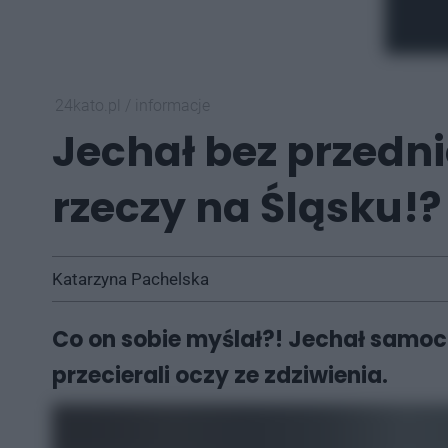
24kato.pl
/
informacje
Jechał bez przednie
rzeczy na Śląsku!?
Katarzyna Pachelska
Co on sobie myślał?! Jechał samoch
przecierali oczy ze zdziwienia.