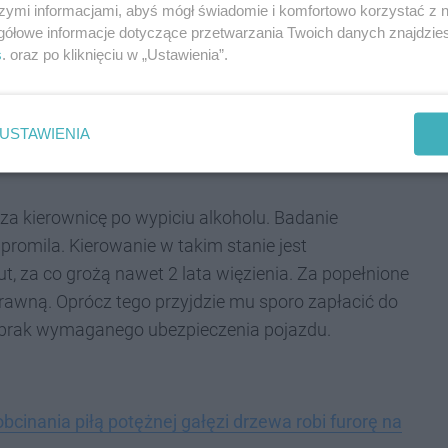
przepisów prawnych wykazał się 46-letni
szymi informacjami, abyś mógł świadomie i komfortowo korzystać z
rogówki.
gółowe informacje dotyczące przetwarzania Twoich danych znajdzi
s
. oraz po kliknięciu w „Ustawienia”.
trzymali do kontroli fiata seicento. Jakie musiało
 ma przedniej szyby. W dodatku samochód nie miał też
azało się, że osobówka była niesprawna techniczna, jej
USTAWIENIA
obowiązkowego ubezpieczenia OC.
za kierownicę po wypiciu alkoholu. Badanie
romila. Kierowanie w takim stanie jest
, za co grożą nawet 2 lata więzienia. Za popełnione
rawną. Oprócz tego przyjdzie mu sporo zapłacić do
brak wymaganego ubezpieczenia pojazdu.
cinania piłą potężnej gałęzi drzewa robi furorę na