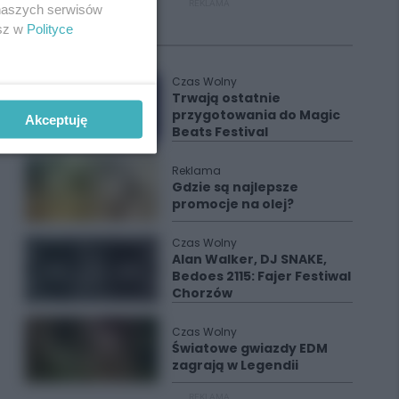
REKLAMA
 naszych serwisów
esz w
Polityce
Polecane
Czas Wolny
Trwają ostatnie
przygotowania do Magic
Akceptuję
Beats Festival
Reklama
Gdzie są najlepsze
promocje na olej?
Czas Wolny
Alan Walker, DJ SNAKE,
Bedoes 2115: Fajer Festiwal
Chorzów
Czas Wolny
Światowe gwiazdy EDM
zagrają w Legendii
REKLAMA