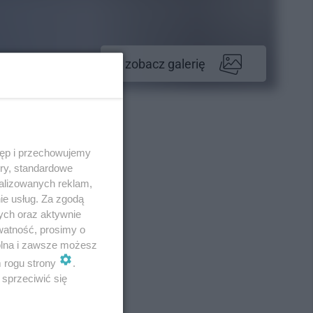
zobacz galerię
tęp i przechowujemy
ory, standardowe
alizowanych reklam,
ie usług. Za zgodą
ych oraz aktywnie
watność, prosimy o
wolna i zawsze możesz
m rogu strony
.
sprzeciwić się