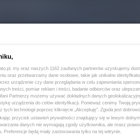
niku,
kato.pl, my oraz naszych 1162 zaufanych partnerów uzyskujemy dos
niu oraz przetwarzamy dane osobowe, takie jak unikalne identyfikat
przez urządzenie czy dane przeglądania w celu zapewniania sperson
ych treści, pomiar reklam i treści, badanie odbiorców oraz ulepszan
fani Partnerzy możemy używać dokładnych danych geolokalizacyjn
tykę urządzenia do celów identyfikacji. Ponieważ cenimy Twoją pry
z tych technologii poprzez kliknięcie „Akceptuję”. Zgoda jest dobro
ikając przycisk ustawień prywatności znajdujący się w lewym dolny
REKLAMA
etwarzania danych nie wymagają zgody użytkownika, ale masz prawo 
. Preferencje będą miały zastosowania tylko na tej witrynie.