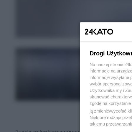
Drogi Użytkow
Na naszej stronie 24
informacje na urządze
informacje wysyłane 
wybór spersonalizowan
Użytkownika my i Zau
skanować charakterys
zgodę na korzystanie 
ją zmienić/wycofać kl
Niektóre rodzaje prz
takiemu przetwarzaniu