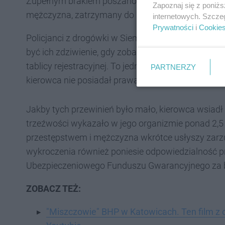
Zupełnym brakiem poszanowania obowiązujących 
Zapoznaj się z poniż
mężczyzna, zatrzymany do kontroli przez patrol d
internetowych. Szcze
Prywatności
i
Cookie
Policjanci z drogówki w Siemianowicach Śląskich za
być ich zdziwienie, gdy zobaczyli, że w aucie nie
tablicy rejestracyjnej. To jednak nie wszystko. Ok
PARTNERZY
kierowca nie posiadał prawa jazdy i nie opłacił 
Jakby tych przewinień było mało, kierowca wsiadł 
trzeźwości wykazało w jego organizmie ponad 2,5 p
przestępstwem i mężczyzna wkrótce usłyszy zarzut
wykroczenia również poniesie odpowiedzialność p
Ubezpieczeniowego Funduszu Gwarancyjnego za 
ZOBACZ TEŻ:
"Miszczowie" BHP w Katowicach. Ten film z ob