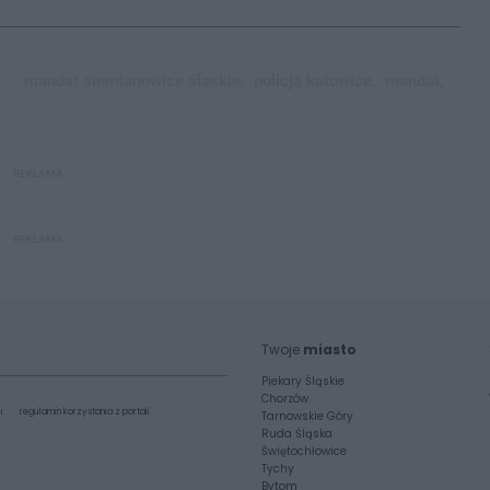
mandat siemianowice śląskie,
policja katowice,
mandat,
REKLAMA
REKLAMA
Twoje
miasto
Piekary Śląskie
Chorzów
i
regulamin korzystania z portali
Tarnowskie Góry
Ruda Śląska
Świętochłowice
Tychy
Bytom