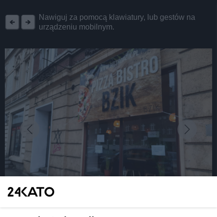
REKLAMA
Nawiguj za pomocą klawiatury, lub gestów na
urządzeniu mobilnym.
fot: Katarzyna Pachelska/24kato.pl