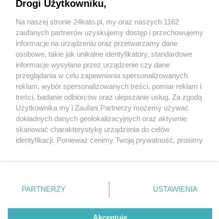
Drogi Użytkowniku,
Jest data otwarcia bistro BZIK w nowym miejscu.
Lokal był jedynym w Katowicach, który utrzymał
Na naszej stronie 24kato.pl, my oraz naszych 1162
się po "Kuchennych rewolucjach"
Wydawca mediów
lokalnych
zaufanych partnerów uzyskujemy dostęp i przechowujemy
informacje na urządzeniu oraz przetwarzamy dane
osobowe, takie jak unikalne identyfikatory, standardowe
informacje wysyłane przez urządzenie czy dane
2 / 12
przeglądania w celu zapewniania spersonalizowanych
reklam, wybór spersonalizowanych treści, pomiar reklam i
Nowe Bistro BZIK
Nie zapomnij
treści, badanie odbiorców oraz ulepszanie usług. Za zgodą
zapoznać się z:
polityką prywatności
regulamin korzystania z portali
Użytkownika my i Zaufani Partnerzy możemy używać
Twoje
miasto
Skontakuj się
z nami
dokładnych danych geolokalizacyjnych oraz aktywnie
Nowa odsłona Bistra BZIK, znanego z Koszutki, objawiła
Piekary Śląskie
Kontakt
skanować charakterystykę urządzenia do celów
Chorzów
Wydawca
się przy ul. Warszawskiej
identyfikacji. Ponieważ cenimy Twoją prywatność, prosimy
Tarnowskie Góry
Redakcja
Ruda Śląska
Newsletter
o zgodę na korzystanie z tych technologii poprzez
Świętochłowice
Reklama
kliknięcie „Akceptuję”. Zgoda jest dobrowolna i zawsze
Tychy
możesz ją zmienić/wycofać klikając przycisk ustawień
Bytom
Katowice
prywatności znajdujący się w lewym dolnym rogu strony
REKLAMA
PARTNERZY
USTAWIENIA
Gliwice
. Niektóre rodzaje przetwarzania danych nie wymagają
Zabrze
Zagłębie
zgody użytkownika, ale masz prawo sprzeciwić się
takiemu przetwarzaniu. Preferencje będą miały
Akceptuję