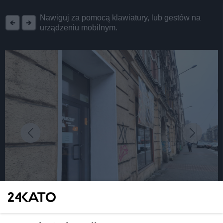
REKLAMA
Nawiguj za pomocą klawiatury, lub gestów na
urządzeniu mobilnym.
fot: Katarzyna Pachelska/24kato.pl