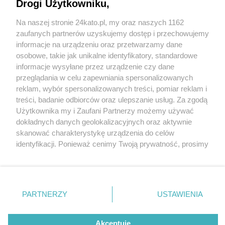
Drogi Użytkowniku,
Jest data otwarcia bistro BZIK w nowym miejscu.
Lokal był jedynym w Katowicach, który utrzymał
Na naszej stronie 24kato.pl, my oraz naszych 1162
się po "Kuchennych rewolucjach"
Wydawca mediów
lokalnych
zaufanych partnerów uzyskujemy dostęp i przechowujemy
informacje na urządzeniu oraz przetwarzamy dane
osobowe, takie jak unikalne identyfikatory, standardowe
informacje wysyłane przez urządzenie czy dane
3 / 12
przeglądania w celu zapewniania spersonalizowanych
reklam, wybór spersonalizowanych treści, pomiar reklam i
Nowe Bistro BZIK
Nie zapomnij
treści, badanie odbiorców oraz ulepszanie usług. Za zgodą
zapoznać się z:
polityką prywatności
regulamin korzystania z portali
Użytkownika my i Zaufani Partnerzy możemy używać
Twoje
miasto
Skontakuj się
z nami
dokładnych danych geolokalizacyjnych oraz aktywnie
Nowa odsłona Bistra BZIK, znanego z Koszutki, objawiła
Piekary Śląskie
Kontakt
skanować charakterystykę urządzenia do celów
Chorzów
Wydawca
się przy ul. Warszawskiej
identyfikacji. Ponieważ cenimy Twoją prywatność, prosimy
Tarnowskie Góry
Redakcja
Ruda Śląska
Newsletter
o zgodę na korzystanie z tych technologii poprzez
Świętochłowice
Reklama
kliknięcie „Akceptuję”. Zgoda jest dobrowolna i zawsze
Tychy
możesz ją zmienić/wycofać klikając przycisk ustawień
Bytom
Katowice
prywatności znajdujący się w lewym dolnym rogu strony
REKLAMA
PARTNERZY
USTAWIENIA
Gliwice
. Niektóre rodzaje przetwarzania danych nie wymagają
Zabrze
Zagłębie
zgody użytkownika, ale masz prawo sprzeciwić się
takiemu przetwarzaniu. Preferencje będą miały
Akceptuję