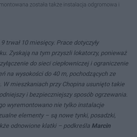
amontowana została także instalacja odgromowa i
 trwał 10 miesięcy. Prace dotyczyły
u. Zyskają na tym przyszli lokatorzy, ponieważ
łączenie do sieci ciepłowniczej i ograniczenie
czeń na wysokości do 40 m, pochodzących ze
h. W mieszkaniach przy Chopina usunięto takie
godniejszy i bezpieczniejszy sposób ogrzewania.
o wyremontowano nie tylko instalacje
zualne elementy – są nowe tynki, posadzki,
kże odnowione klatki
– podkreśla
Marcin