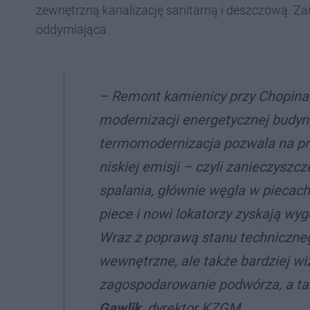
zewnętrzną kanalizację sanitarną i deszczową. Z
oddymiająca.
– Remont kamienicy przy Chopina 9
modernizacji energetycznej budynk
termomodernizacja pozwala na przy
niskiej emisji – czyli zanieczysz
spalania, głównie węgla w piecac
piece i nowi lokatorzy zyskają wy
Wraz z poprawą stanu techniczneg
wewnętrzne, ale także bardziej wi
zagospodarowanie podwórza, a ta
Gawlik
, dyrektor KZGM.