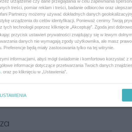
przez urządzenie czy dane przeglądania w celu zapewniania sperson
 czym część tych środków to przygotowanie
ych treści, pomiar reklam i treści, badanie odbiorców oraz ulepszan
fani Partnerzy możemy używać dokładnych danych geolokalizacyjn
rantuje, że kolejne budynki będą sukcesywnie
tykę urządzenia do celów identyfikacji. Ponieważ cenimy Twoją pry
z tych technologii poprzez kliknięcie „Akceptuję”. Zgoda jest dobro
a prezydent.
ikając przycisk ustawień prywatności znajdujący się w lewym dolny
etwarzania danych nie wymagają zgody użytkownika, ale masz prawo 
. Preferencje będą miały zastosowania tylko na tej witrynie.
ul. Chopina 9 zakładał jego kompleksową
szymi informacjami, abyś mógł świadomie i komfortowo korzystać z
enia ścian elewacji, ale też mieszkań, piwnic i
gółowe informacje dotyczące przetwarzania Twoich danych znajdzi
s
. oraz po kliknięciu w „Ustawienia”.
 z izolacją przeciwwilgociową w pomieszczeniach
 wykonane przez firmę PPHU MJ Marcin Jasiński z
 z czego 1,7 mln zł to środki pozyskane z
USTAWIENIA
obu mieszkaniowego gminy z Banku Gospodarstwa
za