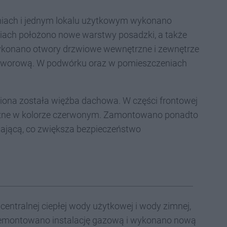
niach i jednym lokalu użytkowym wykonano
iach położono nowe warstwy posadzki, a także
Wykonano otwory drzwiowe wewnętrzne i zewnętrze
tworową. W podwórku oraz w pomieszczeniach
iona została więźba dachowa. W części frontowej
czne w kolorze czerwonym. Zamontowano ponadto
ającą, co zwiększa bezpieczeństwo
entralnej ciepłej wody użytkowej i wody zimnej,
 Zdemontowano instalację gazową i wykonano nową