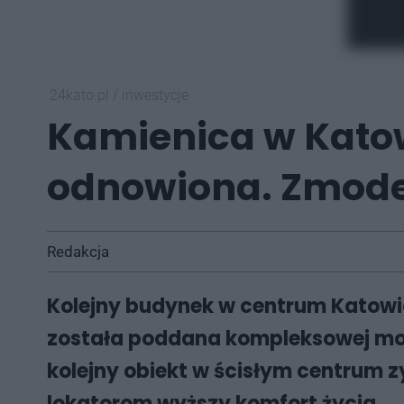
24kato.pl
/
inwestycje
Kamienica w Katow
odnowiona. Zmode
Redakcja
Kolejny budynek w centrum Katowic
została poddana kompleksowej mode
kolejny obiekt w ścisłym centrum z
lokatorom wyższy komfort życia.