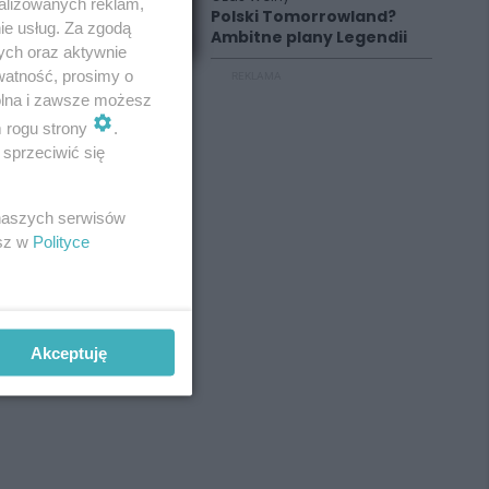
alizowanych reklam,
Polski Tomorrowland?
ie usług. Za zgodą
Ambitne plany Legendii
ych oraz aktywnie
watność, prosimy o
REKLAMA
wolna i zawsze możesz
m rogu strony
.
sprzeciwić się
 naszych serwisów
esz w
Polityce
Akceptuję