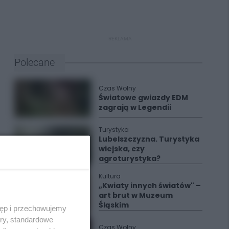
REKLAMA
Polecane
Czas Wolny
Światowe gwiazdy EDM
zagrają w Legendii
Turystyka
Lubelszczyzna. Turystyka
wiejska, czy
agroturystyka?
Kultura
„Kwiaty innych światów" –
art brut w Muzeum
Śląskim
tęp i przechowujemy
ory, standardowe
Czas Wolny