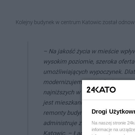
Kolejny budynek w centrum Katowic został odnow
– Na jakość życia w mieście wpły
wysokim poziomie, szeroka oferta 
umożliwiających wypoczynek. Dla
modernizujemy te już funkcjonują
najniższych w Polsce i na koniec 
jest mieszkanie w komfortowych w
Drogi Użytkow
remonty budynków Komunalnego Za
administruje zasobem ok. 15 tys.
Na naszej stronie 24
informacje na urządze
Katowic.
– Łącznie na moderniza