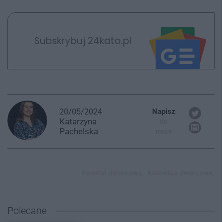
Subskrybuj 24kato.pl
20/05/2024
Napisz
Katarzyna
do
Pachelska
mnie
kwartał dworcowa,
katowice dworcowa,
Polecane