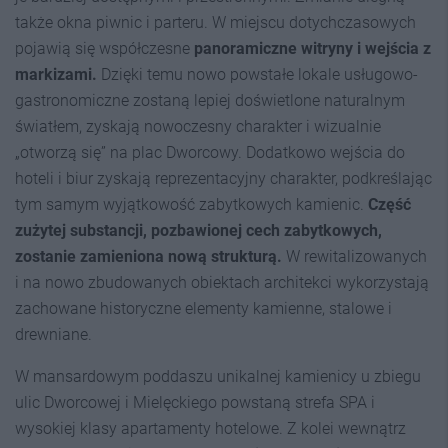
także okna piwnic i parteru. W miejscu dotychczasowych
pojawią się współczesne
panoramiczne witryny i wejścia z
markizami.
Dzięki temu nowo powstałe lokale usługowo-
gastronomiczne zostaną lepiej doświetlone naturalnym
światłem, zyskają nowoczesny charakter i wizualnie
„otworzą się” na plac Dworcowy. Dodatkowo wejścia do
hoteli i biur zyskają reprezentacyjny charakter, podkreślając
tym samym wyjątkowość zabytkowych kamienic.
Część
zużytej substancji, pozbawionej cech zabytkowych,
zostanie zamieniona nową strukturą.
W rewitalizowanych
i na nowo zbudowanych obiektach architekci wykorzystają
zachowane historyczne elementy kamienne, stalowe i
drewniane.
W mansardowym poddaszu unikalnej kamienicy u zbiegu
ulic Dworcowej i Mielęckiego powstaną strefa SPA i
wysokiej klasy apartamenty hotelowe. Z kolei wewnątrz