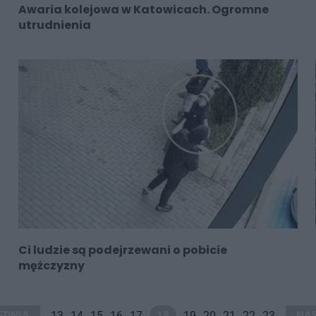
Awaria kolejowa w Katowicach. Ogromne
utrudnienia
Ci ludzie są podejrzewani o pobicie
mężczyzny
EDNIA
13
14
15
16
17
18
19
20
21
22
23
NA