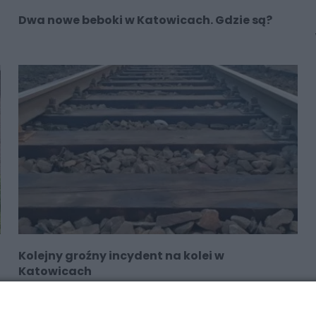
Dwa nowe beboki w Katowicach. Gdzie są?
Kolejny groźny incydent na kolei w
Katowicach