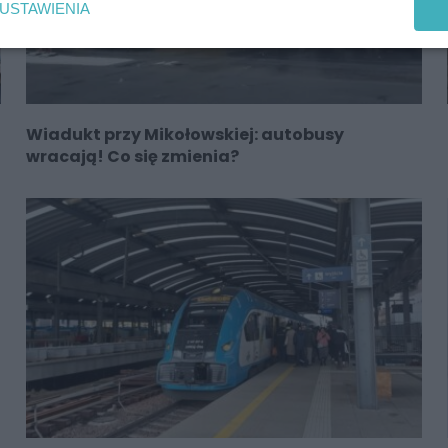
USTAWIENIA
Wiadukt przy Mikołowskiej: autobusy
wracają! Co się zmienia?