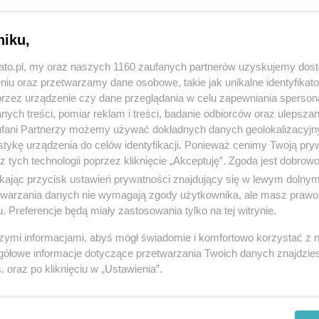
niku,
kato.pl, my oraz naszych 1160 zaufanych partnerów uzyskujemy dos
niu oraz przetwarzamy dane osobowe, takie jak unikalne identyfikat
przez urządzenie czy dane przeglądania w celu zapewniania sperson
ych treści, pomiar reklam i treści, badanie odbiorców oraz ulepszan
fani Partnerzy możemy używać dokładnych danych geolokalizacyjn
tykę urządzenia do celów identyfikacji. Ponieważ cenimy Twoją pry
z tych technologii poprzez kliknięcie „Akceptuję”. Zgoda jest dobro
Katowicka herstoria: cztery kobiety i cztery
ikając przycisk ustawień prywatności znajdujący się w lewym dolny
ważne rocznice
etwarzania danych nie wymagają zgody użytkownika, ale masz prawo 
. Preferencje będą miały zastosowania tylko na tej witrynie.
szymi informacjami, abyś mógł świadomie i komfortowo korzystać z
gółowe informacje dotyczące przetwarzania Twoich danych znajdzi
s
. oraz po kliknięciu w „Ustawienia”.