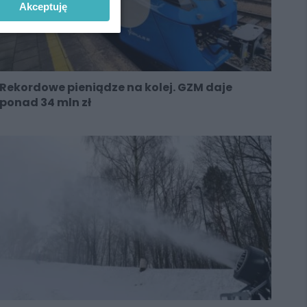
Akceptuję
Rekordowe pieniądze na kolej. GZM daje
ponad 34 mln zł