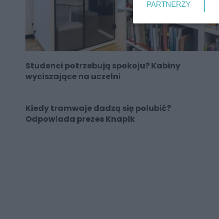
PARTNERZY
Studenci potrzebują spokoju? Kabiny
wyciszające na uczelni
Kiedy tramwaje dadzą się polubić?
Odpowiada prezes Knapik