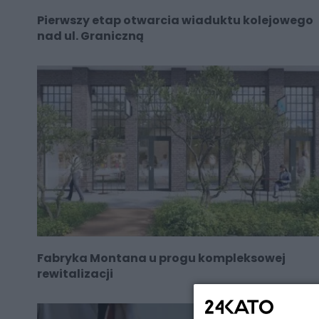
Pierwszy etap otwarcia wiaduktu kolejowego
nad ul. Graniczną
Fabryka Montana u progu kompleksowej
rewitalizacji