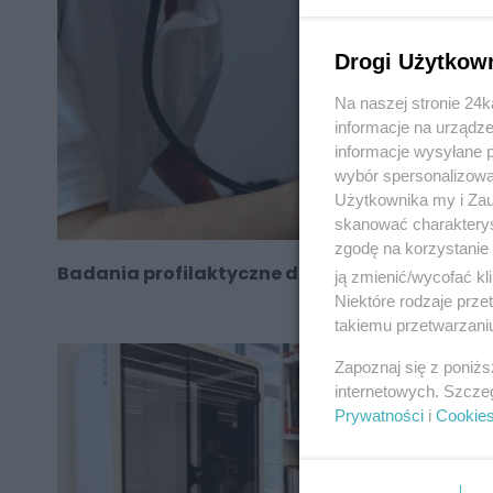
Drogi Użytkow
Na naszej stronie 24
informacje na urządze
informacje wysyłane 
wybór spersonalizowan
Użytkownika my i Zau
skanować charakterys
zgodę na korzystanie 
Badania profilaktyczne dla dzieci i seniorów
ją zmienić/wycofać kl
Niektóre rodzaje prz
takiemu przetwarzaniu
Zapoznaj się z poniż
internetowych. Szcze
Prywatności
i
Cookie