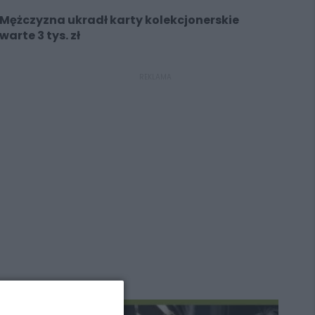
Mężczyzna ukradł karty kolekcjonerskie
warte 3 tys. zł
REKLAMA