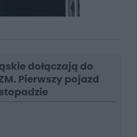
ąskie dołączają do
 GZM. Pierwszy pojazd
istopadzie