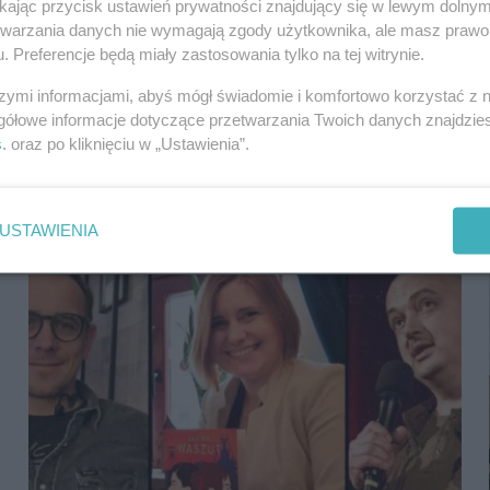
ikając przycisk ustawień prywatności znajdujący się w lewym dolny
etwarzania danych nie wymagają zgody użytkownika, ale masz prawo 
. Preferencje będą miały zastosowania tylko na tej witrynie.
szymi informacjami, abyś mógł świadomie i komfortowo korzystać z
gółowe informacje dotyczące przetwarzania Twoich danych znajdzi
s
. oraz po kliknięciu w „Ustawienia”.
„Roger remiks” w Bibliotece Śląskiej.
Spotkanie z G. Płonką
USTAWIENIA