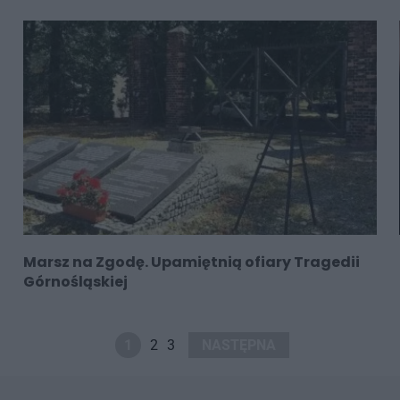
Marsz na Zgodę. Upamiętnią ofiary Tragedii
Górnośląskiej
1
2
3
NASTĘPNA