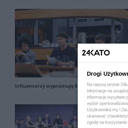
Drogi Użytkow
Na naszej stronie 24
Influencerzy wypromują Śląsk i godkę?
informacje na urządze
informacje wysyłane 
wybór spersonalizowan
Użytkownika my i Zau
skanować charakterys
zgodę na korzystanie 