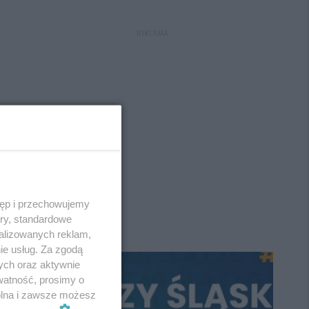
REKLAMA
tęp i przechowujemy
ory, standardowe
alizowanych reklam,
ie usług. Za zgodą
ych oraz aktywnie
watność, prosimy o
wolna i zawsze możesz