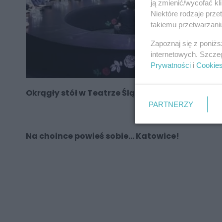
ją zmienić/wycofać kl
Niektóre rodzaje prz
takiemu przetwarzaniu
Zapoznaj się z poniż
internetowych. Szcze
Prywatności
i
Cookie
Okrągły stół w Teatrze Śląskim powraca
PARTNERZY
Na choince powieś sobie… Katowice!