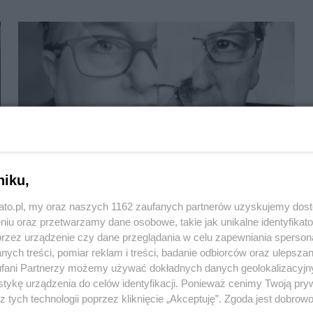
niku,
kato.pl, my oraz naszych 1162 zaufanych partnerów uzyskujemy dos
Ambasadorzy Śląska 2026 to Grażyna Bułka i
niu oraz przetwarzamy dane osobowe, takie jak unikalne identyfikat
Alojzy Lysko
przez urządzenie czy dane przeglądania w celu zapewniania sperson
ych treści, pomiar reklam i treści, badanie odbiorców oraz ulepszan
fani Partnerzy możemy używać dokładnych danych geolokalizacyjn
tykę urządzenia do celów identyfikacji. Ponieważ cenimy Twoją pry
z tych technologii poprzez kliknięcie „Akceptuję”. Zgoda jest dobro