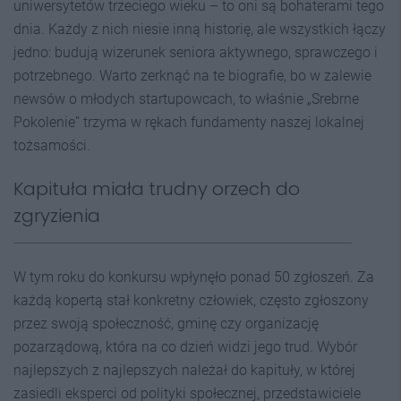
uniwersytetów trzeciego wieku – to oni są bohaterami tego
dnia. Każdy z nich niesie inną historię, ale wszystkich łączy
jedno: budują wizerunek seniora aktywnego, sprawczego i
potrzebnego. Warto zerknąć na te biografie, bo w zalewie
newsów o młodych startupowcach, to właśnie „Srebrne
Pokolenie” trzyma w rękach fundamenty naszej lokalnej
tożsamości.
Kapituła miała trudny orzech do
zgryzienia
W tym roku do konkursu wpłynęło ponad 50 zgłoszeń. Za
każdą kopertą stał konkretny człowiek, często zgłoszony
przez swoją społeczność, gminę czy organizację
pozarządową, która na co dzień widzi jego trud. Wybór
najlepszych z najlepszych należał do kapituły, w której
zasiedli eksperci od polityki społecznej, przedstawiciele