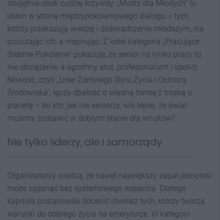
obojętnie obok cudzej krzywdy. „Mistrz dla Młodych” to
ukłon w stronę międzypokoleniowego dialogu – tych,
którzy przekazują wiedzę i doświadczenie młodszym, nie
pouczając ich, a inspirując. Z kolei kategoria „Pracujące
Srebrne Pokolenie” pokazuje, że senior na rynku pracy to
nie obciążenie, a ogromny atut, profesjonalizm i spokój.
Nowość, czyli „Lider Zdrowego Stylu Życia i Ochrony
Środowiska”, łączy dbałość o własną formę z troską o
planetę – bo kto, jak nie seniorzy, wie lepiej, że świat
musimy zostawić w dobrym stanie dla wnuków?.
Nie tylko liderzy, ale i samorządy
Organizatorzy wiedzą, że nawet największy zapał jednostki
może zgasnąć bez systemowego wsparcia. Dlatego
kapituła postanowiła docenić również tych, którzy tworzą
warunki do dobrego życia na emeryturze. W kategorii