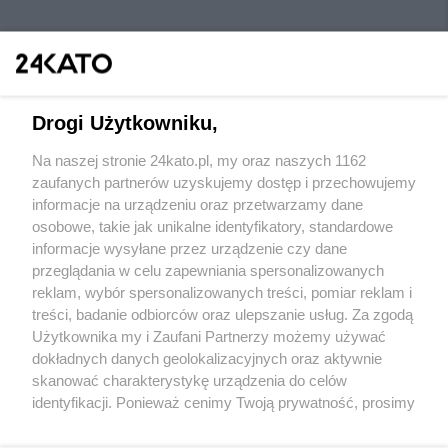
Drogi Użytkowniku,
Na naszej stronie 24kato.pl, my oraz naszych 1162
Wydawca mediów
lokalnych
zaufanych partnerów uzyskujemy dostęp i przechowujemy
informacje na urządzeniu oraz przetwarzamy dane
osobowe, takie jak unikalne identyfikatory, standardowe
informacje wysyłane przez urządzenie czy dane
przeglądania w celu zapewniania spersonalizowanych
reklam, wybór spersonalizowanych treści, pomiar reklam i
Nie zapomnij
treści, badanie odbiorców oraz ulepszanie usług. Za zgodą
zapoznać się z:
polityką prywatności
regulamin korzystania z portali
Użytkownika my i Zaufani Partnerzy możemy używać
Twoje
miasto
Skontakuj się
z nami
dokładnych danych geolokalizacyjnych oraz aktywnie
Piekary Śląskie
Kontakt
skanować charakterystykę urządzenia do celów
Chorzów
Wydawca
identyfikacji. Ponieważ cenimy Twoją prywatność, prosimy
Tarnowskie Góry
Redakcja
Ruda Śląska
Newsletter
o zgodę na korzystanie z tych technologii poprzez
Świętochłowice
Reklama
kliknięcie „Akceptuję”. Zgoda jest dobrowolna i zawsze