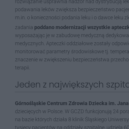
rozwiązanie usprawnia nadzór nad dystrybucją l
podawania leków zwiększa bezpieczeństwo pacjen
m.in. o konieczności podania leku i o dawce leku 
zadania
poddano modernizacji wszystkie apteczk
wyposażając je w zabudowę medyczną dedykowa
medycznych. Apteczki oddziałowe zostały odpowie
monitorować parametry środowiskowe tj. temperat
znaczenie w zwiększeniu bezpieczeństwa przecho
terapii.
Jeden z największych szpita
Górnośląskie Centrum Zdrowia Dziecka im. Jana
dziecięcych w Polsce. W GCZD funkcjonują 24 pora
na bazie których działa 8 klinik Śląskiego Uniwer
tysięcy pacjentów na oddziały szpitalne, udziela 6