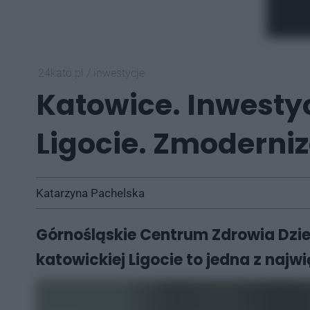
24kato.pl
/
inwestycje
Katowice. Inwestyc
Ligocie. Zmoderni
Katarzyna Pachelska
Górnośląskie Centrum Zdrowia Dzie
katowickiej Ligocie to jedna z naj