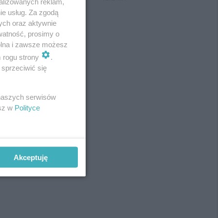
alizowanych reklam,
ie usług. Za zgodą
ych oraz aktywnie
watność, prosimy o
wolna i zawsze możesz
m rogu strony
.
sprzeciwić się
 naszych serwisów
esz w
Polityce
Akceptuję