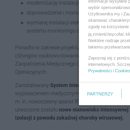
informacje wysyłane 
modernizację instalacji gazów medycznych,
wybór spersonalizowan
doprowadzenie i montaż punktu poczty pneu
Użytkownika my i Zau
skanować charakterys
wymianę instalacji elektrycznych i teletechnic
zgodę na korzystanie 
systemu monitoringu oraz systemu sygnalizac
ją zmienić/wycofać kl
Niektóre rodzaje prz
takiemu przetwarzaniu
Ponadto w zakresie projektu znajdowało się dost
(dźwigów osobowo-towarowych) oraz częściowo w
Zapoznaj się z poniż
Zaopatrzenia Medycznego (wielostanowiskowego 
internetowych. Szcze
Prywatności
i
Cookie
Operacyjnych.
Zainstalowany
System Integracji Sal Operacyjny
wyposażeniem medycznym i niemedycznym Bloku O
PARTNERZY
m. in. nowoczesny aparat RTG z ramieniem C. Na Od
utworzone zostało
nowe stanowisko intensywnej 
izolacji z powodu zakaźnej choroby wirusowej.