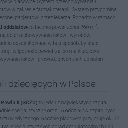
eków w placówce. System przechowywania i
tów w zakresie farmakoterapii. System przypomina
zleconej pacjentowi przez lekarza. Ponadto w ramach
2
i oddziałow
e o łącznej powierzchni 260 m
,
ną do przechowywania leków i wyrobów
dnio oczujnikowane w taki sposób, by stale
urę i wilgotność powietrza, co ma kluczowe
wywania leków i prowadzonych z ich udziałem
li dziecięcych w Polsce
 Pawła II (GCZD)
to jeden z największych szpitali
dnie specjalistyczne oraz 16 oddziałów szpitalnych,
sytetu Medycznego. Rocznie placówka przyjmuje ok. 17
0 tys. specjalistycznych porad ambulatoryjnych i 35