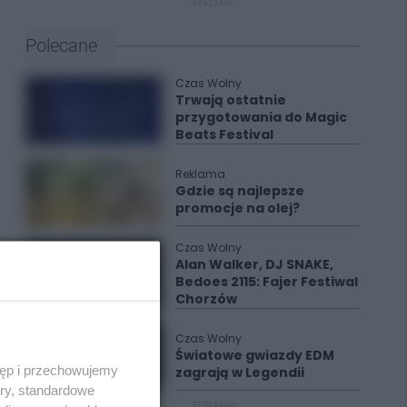
REKLAMA
Polecane
Czas Wolny
Trwają ostatnie
przygotowania do Magic
Beats Festival
Reklama
Gdzie są najlepsze
promocje na olej?
Czas Wolny
Alan Walker, DJ SNAKE,
Bedoes 2115: Fajer Festiwal
Chorzów
Czas Wolny
Światowe gwiazdy EDM
tęp i przechowujemy
zagrają w Legendii
ory, standardowe
REKLAMA