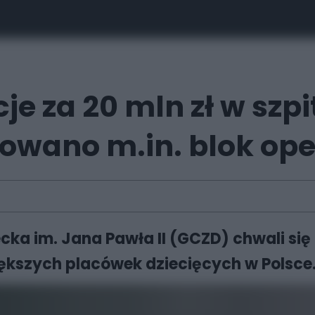
je za 20 mln zł w szp
zowano m.in. blok op
cka im. Jana Pawła II (GCZD) chwali się
większych placówek dziecięcych w Polsce