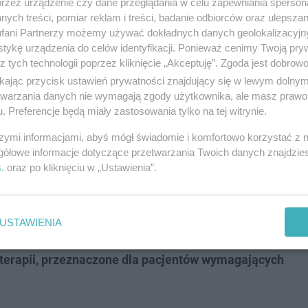
przez urządzenie czy dane przeglądania w celu zapewniania sperson
ych treści, pomiar reklam i treści, badanie odbiorców oraz ulepszan
matycznej,
fani Partnerzy możemy używać dokładnych danych geolokalizacyjn
tykę urządzenia do celów identyfikacji. Ponieważ cenimy Twoją pry
znych w tym sieci strukturalnej, kontroli dostępu,
z tych technologii poprzez kliknięcie „Akceptuję”. Zgoda jest dobro
ji pożaru.
ikając przycisk ustawień prywatności znajdujący się w lewym dolny
etwarzania danych nie wymagają zgody użytkownika, ale masz prawo 
. Preferencje będą miały zastosowania tylko na tej witrynie.
arczenie i montaż urządzeń transportu pionowego
yposażenia, w tym medycznego tj.: Jednostek
szymi informacjami, abyś mógł świadomie i komfortowo korzystać z
mostu medycznego) oraz Systemu Integracji Sal
gółowe informacje dotyczące przetwarzania Twoich danych znajdzi
s
. oraz po kliknięciu w „Ustawienia”.
ch
umożliwia sprawne zarządzanie sprzętem oraz
peracyjnego. W ramach projektu zakupiony został
USTAWIENIA
dziale Anestezjologii i Intensywnej Terapii
terapii, przeznaczone dla pacjentów wymagających