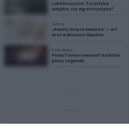
Lubelszczyzna. Turystyka
wiejska, czy agroturystyka?
Kultura
„Kwiaty innych światów" – art
brut w Muzeum Śląskim
Czas Wolny
Polski Tomorrowland? Ambitne
plany Legendii
REKLAMA
REKLAMA
REKLAMA