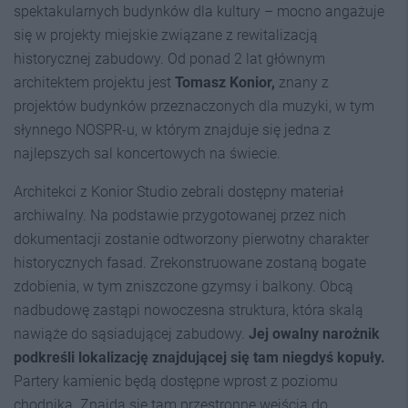
spektakularnych budynków dla kultury – mocno angażuje
się w projekty miejskie związane z rewitalizacją
historycznej zabudowy. Od ponad 2 lat głównym
architektem projektu jest
Tomasz Konior,
znany z
projektów budynków przeznaczonych dla muzyki, w tym
słynnego NOSPR-u, w którym znajduje się jedna z
najlepszych sal koncertowych na świecie.
Architekci z Konior Studio zebrali dostępny materiał
archiwalny. Na podstawie przygotowanej przez nich
dokumentacji zostanie odtworzony pierwotny charakter
historycznych fasad. Zrekonstruowane zostaną bogate
zdobienia, w tym zniszczone gzymsy i balkony. Obcą
nadbudowę zastąpi nowoczesna struktura, która skalą
nawiąże do sąsiadującej zabudowy.
Jej owalny narożnik
podkreśli lokalizację znajdującej się tam niegdyś kopuły.
Partery kamienic będą dostępne wprost z poziomu
chodnika. Znajdą się tam przestronne wejścia do