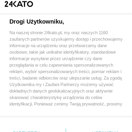
Drogi Użytkowniku,
Na naszej stronie 24kato.pl, my oraz naszych 1160
Wydawca mediów
lokalnych
zaufanych partnerów uzyskujemy dostęp i przechowujemy
informacje na urządzeniu oraz przetwarzamy dane
osobowe, takie jak unikalne identyfikatory, standardowe
informacje wysyłane przez urządzenie czy dane
przeglądania w celu zapewniania spersonalizowanych
reklam, wybór spersonalizowanych treści, pomiar reklam i
Nie zapomnij
treści, badanie odbiorców oraz ulepszanie usług. Za zgodą
zapoznać się z:
polityką prywatności
regulamin korzystania z portali
Użytkownika my i Zaufani Partnerzy możemy używać
Twoje
miasto
Skontakuj się
z nami
dokładnych danych geolokalizacyjnych oraz aktywnie
Piekary Śląskie
Kontakt
skanować charakterystykę urządzenia do celów
Chorzów
Wydawca
identyfikacji. Ponieważ cenimy Twoją prywatność, prosimy
Tarnowskie Góry
Redakcja
Ruda Śląska
Newsletter
o zgodę na korzystanie z tych technologii poprzez
Świętochłowice
Reklama
kliknięcie „Akceptuję”. Zgoda jest dobrowolna i zawsze
Tychy
możesz ją zmienić/wycofać klikając przycisk ustawień
Bytom
Katowice
prywatności znajdujący się w lewym dolnym rogu strony