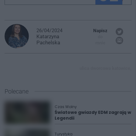
26/04/2024
Napisz
Katarzyna
do
Pachelska
mnie
ulica dworcowa katowice,
Polecane
Czas Wolny
Światowe gwiazdy EDM zagrają w
Legendii
Turystyka