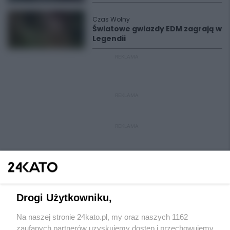
Czas Wolny
Światowe gwiazdy EDM zagrają w
Legendii
REKLAMA
REKLAMA
REKLAMA
Drogi Użytkowniku,
Na naszej stronie 24kato.pl, my oraz naszych 1162
Wydawca mediów
lokalnych
zaufanych partnerów uzyskujemy dostęp i przechowujemy