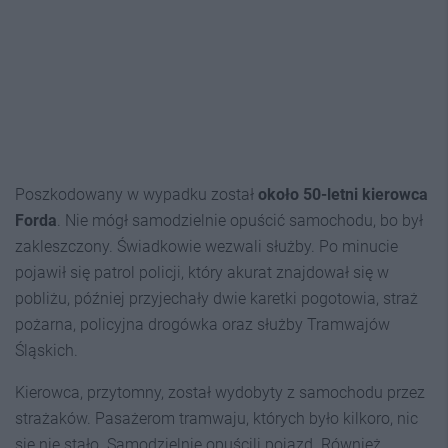
Poszkodowany w wypadku został
około 50-letni kierowca
Forda
. Nie mógł samodzielnie opuścić samochodu, bo był
zakleszczony. Świadkowie wezwali służby. Po minucie
pojawił się patrol policji, który akurat znajdował się w
pobliżu, później przyjechały dwie karetki pogotowia, straż
pożarna, policyjna drogówka oraz służby Tramwajów
Śląskich.
Kierowca, przytomny, został wydobyty z samochodu przez
strażaków. Pasażerom tramwaju, których było kilkoro, nic
się nie stało. Samodzielnie opuścili pojazd. Również