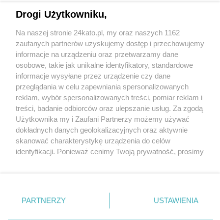
Drogi Użytkowniku,
Na naszej stronie 24kato.pl, my oraz naszych 1162
Wydawca mediów
lokalnych
zaufanych partnerów uzyskujemy dostęp i przechowujemy
informacje na urządzeniu oraz przetwarzamy dane
osobowe, takie jak unikalne identyfikatory, standardowe
informacje wysyłane przez urządzenie czy dane
przeglądania w celu zapewniania spersonalizowanych
reklam, wybór spersonalizowanych treści, pomiar reklam i
Nie zapomnij
treści, badanie odbiorców oraz ulepszanie usług. Za zgodą
zapoznać się z:
polityką prywatności
regulamin korzystania z portali
Użytkownika my i Zaufani Partnerzy możemy używać
Twoje
miasto
Skontakuj się
z nami
dokładnych danych geolokalizacyjnych oraz aktywnie
Piekary Śląskie
Kontakt
skanować charakterystykę urządzenia do celów
Chorzów
Wydawca
identyfikacji. Ponieważ cenimy Twoją prywatność, prosimy
Tarnowskie Góry
Redakcja
Ruda Śląska
Newsletter
o zgodę na korzystanie z tych technologii poprzez
Świętochłowice
Reklama
kliknięcie „Akceptuję”. Zgoda jest dobrowolna i zawsze
Tychy
możesz ją zmienić/wycofać klikając przycisk ustawień
Bytom
Katowice
prywatności znajdujący się w lewym dolnym rogu strony
PARTNERZY
USTAWIENIA
Gliwice
. Niektóre rodzaje przetwarzania danych nie wymagają
Zabrze
Zagłębie
zgody użytkownika, ale masz prawo sprzeciwić się