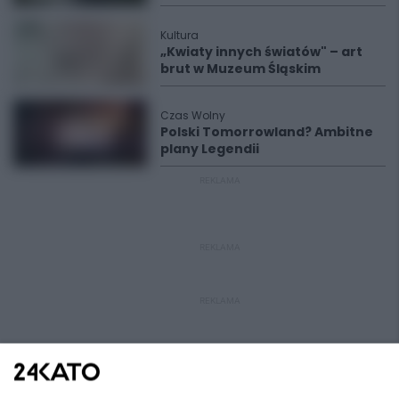
Kultura
„Kwiaty innych światów" – art
brut w Muzeum Śląskim
Czas Wolny
Polski Tomorrowland? Ambitne
plany Legendii
REKLAMA
REKLAMA
REKLAMA