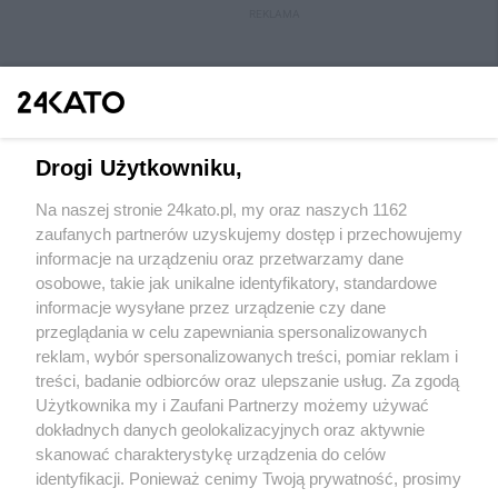
REKLAMA
Drogi Użytkowniku,
Na naszej stronie 24kato.pl, my oraz naszych 1162
Wydawca mediów
lokalnych
zaufanych partnerów uzyskujemy dostęp i przechowujemy
informacje na urządzeniu oraz przetwarzamy dane
osobowe, takie jak unikalne identyfikatory, standardowe
informacje wysyłane przez urządzenie czy dane
przeglądania w celu zapewniania spersonalizowanych
reklam, wybór spersonalizowanych treści, pomiar reklam i
Nie zapomnij
treści, badanie odbiorców oraz ulepszanie usług. Za zgodą
zapoznać się z:
polityką prywatności
regulamin korzystania z portali
Użytkownika my i Zaufani Partnerzy możemy używać
Twoje
miasto
Skontakuj się
z nami
dokładnych danych geolokalizacyjnych oraz aktywnie
Piekary Śląskie
Kontakt
skanować charakterystykę urządzenia do celów
Chorzów
Wydawca
identyfikacji. Ponieważ cenimy Twoją prywatność, prosimy
Tarnowskie Góry
Redakcja