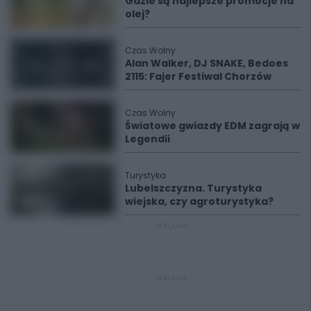
Gdzie są najlepsze promocje na
olej?
Czas Wolny
Alan Walker, DJ SNAKE, Bedoes
2115: Fajer Festiwal Chorzów
Czas Wolny
Światowe gwiazdy EDM zagrają w
Legendii
Turystyka
Lubelszczyzna. Turystyka
wiejska, czy agroturystyka?
REKLAMA
REKLAMA