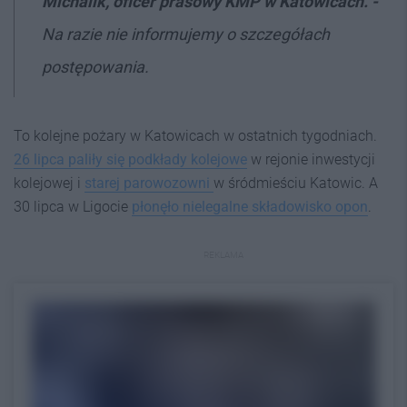
Michalik, oficer prasowy KMP w Katowicach. -
Na razie nie informujemy o szczegółach
postępowania.
To kolejne pożary w Katowicach w ostatnich tygodniach.
26 lipca paliły się podkłady kolejowe
w rejonie inwestycji
kolejowej i
starej parowozowni
w śródmieściu Katowic. A
30 lipca w Ligocie
płonęło nielegalne składowisko opon
.
REKLAMA