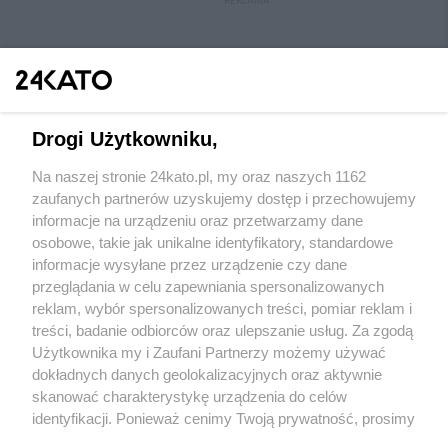
REKLAMA
Drogi Użytkowniku,
Na naszej stronie 24kato.pl, my oraz naszych 1162
Wydawca mediów
lokalnych
zaufanych partnerów uzyskujemy dostęp i przechowujemy
informacje na urządzeniu oraz przetwarzamy dane
osobowe, takie jak unikalne identyfikatory, standardowe
informacje wysyłane przez urządzenie czy dane
przeglądania w celu zapewniania spersonalizowanych
reklam, wybór spersonalizowanych treści, pomiar reklam i
Nie zapomnij
treści, badanie odbiorców oraz ulepszanie usług. Za zgodą
zapoznać się z:
polityką prywatności
regulamin korzystania z portali
Użytkownika my i Zaufani Partnerzy możemy używać
Twoje
miasto
Skontakuj się
z nami
dokładnych danych geolokalizacyjnych oraz aktywnie
Piekary Śląskie
Kontakt
skanować charakterystykę urządzenia do celów
Chorzów
Wydawca
identyfikacji. Ponieważ cenimy Twoją prywatność, prosimy
Tarnowskie Góry
Redakcja
Ruda Śląska
Newsletter
o zgodę na korzystanie z tych technologii poprzez