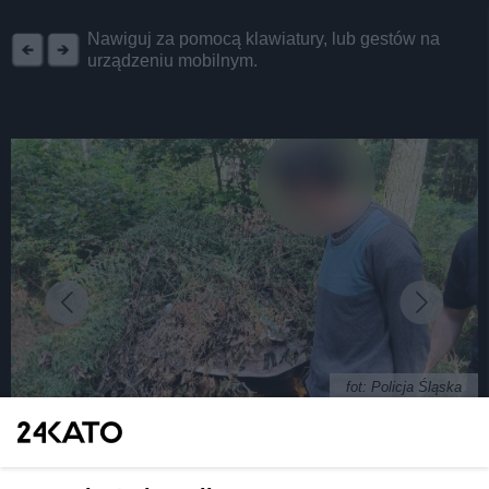
REKLAMA
Nawiguj za pomocą klawiatury, lub gestów na
urządzeniu mobilnym.
fot: Policja Śląska
Koczownik w Lesie Murckowskim. 45-latek