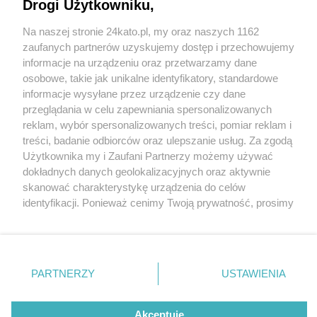
ukrywał się przed wymiarem sprawiedliwości w
Drogi Użytkowniku,
zakamuflowanym namiocie
Na naszej stronie 24kato.pl, my oraz naszych 1162
Wydawca mediów
lokalnych
zaufanych partnerów uzyskujemy dostęp i przechowujemy
informacje na urządzeniu oraz przetwarzamy dane
osobowe, takie jak unikalne identyfikatory, standardowe
informacje wysyłane przez urządzenie czy dane
przeglądania w celu zapewniania spersonalizowanych
1 / 4
reklam, wybór spersonalizowanych treści, pomiar reklam i
Nie zapomnij
treści, badanie odbiorców oraz ulepszanie usług. Za zgodą
zapoznać się z:
polityką prywatności
regulamin korzystania z portali
Koczownik, Las Murckowski
Użytkownika my i Zaufani Partnerzy możemy używać
Twoje
miasto
Skontakuj się
z nami
dokładnych danych geolokalizacyjnych oraz aktywnie
Piekary Śląskie
Kontakt
skanować charakterystykę urządzenia do celów
Chorzów
Wydawca
identyfikacji. Ponieważ cenimy Twoją prywatność, prosimy
Tarnowskie Góry
Redakcja
Ruda Śląska
Newsletter
o zgodę na korzystanie z tych technologii poprzez
Świętochłowice
Reklama
kliknięcie „Akceptuję”. Zgoda jest dobrowolna i zawsze
Tychy
możesz ją zmienić/wycofać klikając przycisk ustawień
Bytom
Katowice
prywatności znajdujący się w lewym dolnym rogu strony
REKLAMA
PARTNERZY
USTAWIENIA
Gliwice
. Niektóre rodzaje przetwarzania danych nie wymagają
Zabrze
Zagłębie
zgody użytkownika, ale masz prawo sprzeciwić się
takiemu przetwarzaniu. Preferencje będą miały
Akceptuję