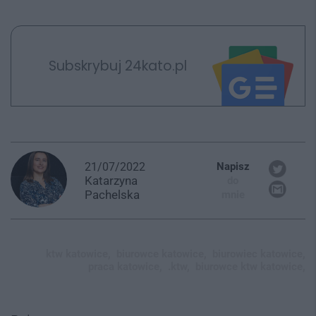
Subskrybuj 24kato.pl
21/07/2022
Napisz
Katarzyna
do
Pachelska
mnie
ktw katowice,
biurowce katowice,
biurowiec katowice,
praca katowice,
.ktw,
biurowce ktw katowice,