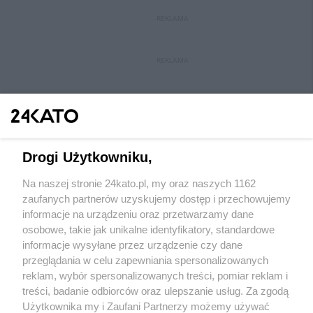
REKLAMA
REKLAMA
Drogi Użytkowniku,
Na naszej stronie 24kato.pl, my oraz naszych 1162
Wydawca mediów
lokalnych
zaufanych partnerów uzyskujemy dostęp i przechowujemy
informacje na urządzeniu oraz przetwarzamy dane
osobowe, takie jak unikalne identyfikatory, standardowe
informacje wysyłane przez urządzenie czy dane
przeglądania w celu zapewniania spersonalizowanych
reklam, wybór spersonalizowanych treści, pomiar reklam i
Nie zapomnij
treści, badanie odbiorców oraz ulepszanie usług. Za zgodą
zapoznać się z:
polityką prywatności
regulamin korzystania z portali
Użytkownika my i Zaufani Partnerzy możemy używać
Twoje
miasto
Skontakuj się
z nami