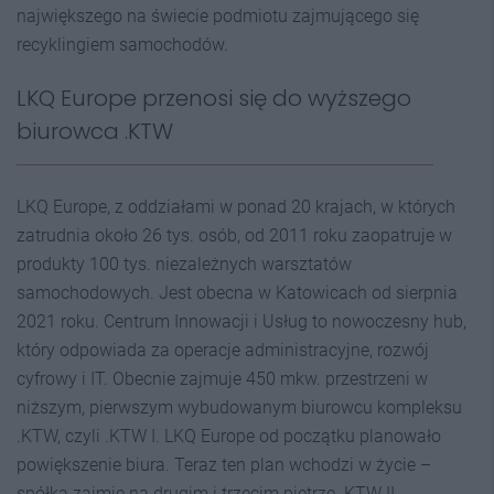
największego na świecie podmiotu zajmującego się
recyklingiem samochodów.
LKQ Europe przenosi się do wyższego
biurowca .KTW
LKQ Europe, z oddziałami w ponad 20 krajach, w których
zatrudnia około 26 tys. osób, od 2011 roku zaopatruje w
produkty 100 tys. niezależnych warsztatów
samochodowych. Jest obecna w Katowicach od sierpnia
2021 roku. Centrum Innowacji i Usług to nowoczesny hub,
który odpowiada za operacje administracyjne, rozwój
cyfrowy i IT. Obecnie zajmuje 450 mkw. przestrzeni w
niższym, pierwszym wybudowanym biurowcu kompleksu
.KTW, czyli .KTW I. LKQ Europe od początku planowało
powiększenie biura. Teraz ten plan wchodzi w życie –
spółka zajmie na drugim i trzecim piętrze .KTW II