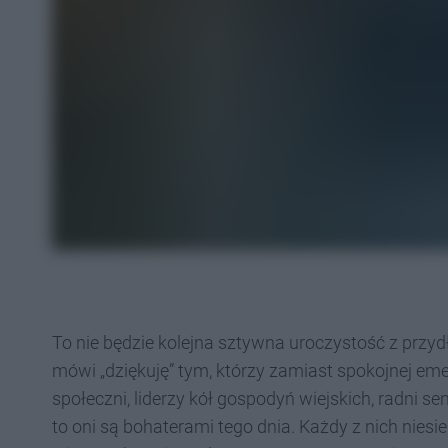
To nie będzie kolejna sztywna uroczystość z prz
mówi „dziękuję” tym, którzy zamiast spokojnej emer
społeczni, liderzy kół gospodyń wiejskich, radni s
to oni są bohaterami tego dnia. Każdy z nich niesie