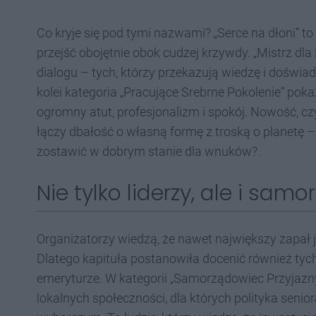
Co kryje się pod tymi nazwami? „Serce na dłoni” to 
przejść obojętnie obok cudzej krzywdy. „Mistrz d
dialogu – tych, którzy przekazują wiedzę i doświad
kolei kategoria „Pracujące Srebrne Pokolenie” pokaz
ogromny atut, profesjonalizm i spokój. Nowość, czy
łączy dbałość o własną formę z troską o planetę – b
zostawić w dobrym stanie dla wnuków?.
Nie tylko liderzy, ale i samo
Organizatorzy wiedzą, że nawet największy zapa
Dlatego kapituła postanowiła docenić również tyc
emeryturze. W kategorii „Samorządowiec Przyjazn
lokalnych społeczności, dla których polityka senio