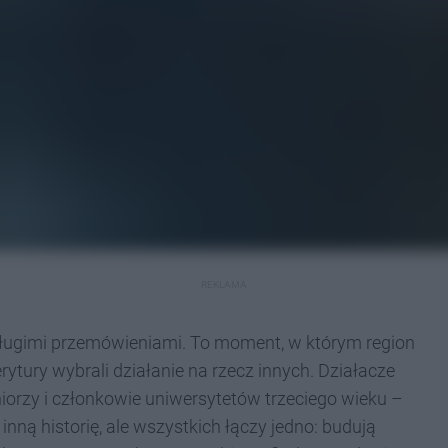
REKLAMA
ydługimi przemówieniami. To moment, w którym region
ytury wybrali działanie na rzecz innych. Działacze
eniorzy i członkowie uniwersytetów trzeciego wieku –
 inną historię, ale wszystkich łączy jedno: budują