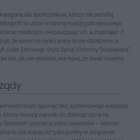
kategoria dla społeczników, którzy nie potrafią
la Młodych” to ukłon w stronę międzypokoleniowego
czenie młodszym, nie pouczając ich, a inspirując. Z
uje, że senior na rynku pracy to nie obciążenie, a
li „Lider Zdrowego Stylu Życia i Ochrony Środowiska”,
o kto, jak nie seniorzy, wie lepiej, że świat musimy
rządy
ł jednostki może zgasnąć bez systemowego wsparcia.
h, którzy tworzą warunki do dobrego życia na
y Seniorom” poznamy pięciu laureatów – liderów
ralna to coś więcej niż tylko punkty w programie