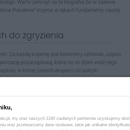
bnego. Warto zerknąć na te biografie, bo w zalewie
ebrne Pokolenie” trzyma w rękach fundamenty naszej
h do zgryzienia
ń. Za każdą kopertą stał konkretny człowiek, często
anizację pozarządową, która na co dzień widzi jego
ituły, w której zasiedli eksperci od polityki
 W skład tego gremium weszli między innymi dr Anna
Społecznej, dr Wiesława Walkowska przewodnicząca
ku Alina Bednarz oraz Grzegorz Franki stojący na
niku,
kato.pl, my oraz naszych 1160 zaufanych partnerów uzyskujemy dos
a z Kancelarii Zarządu Województwa, Dorota
niu oraz przetwarzamy dane osobowe, takie jak unikalne identyfikat
z redaktor Beata Tomanek z Radia Katowice. To