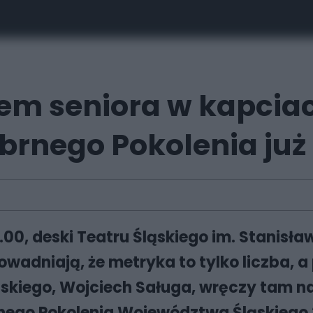
iem seniora w kapcia
rnego Pokolenia już 
11.00, deski Teatru Śląskiego im. Stani
dowadniają, że metryka to tylko liczba, a
skiego, Wojciech Saługa, wręczy tam n
nego Pokolenia Województwa Śląskiego 