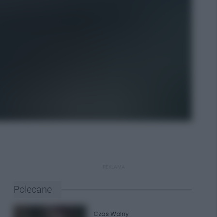
REKLAMA
Polecane
Czas Wolny