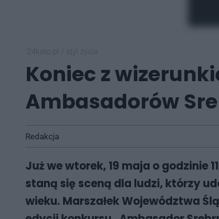
24kato.pl
/
styl życia
Koniec z wizerunk
Ambasadorów Sreb
Redakcja
Już we wtorek, 19 maja o godzinie 
staną się sceną dla ludzi, którzy u
wieku. Marszałek Województwa Ślą
edycji konkursu „Ambasador Srebr