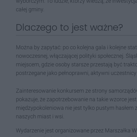
wyborczym. To ludzie, którzy wiedzą, że inwestycja
całej gminy.
Dlaczego to jest ważne?
Można by zapytać: po co kolejna gala i kolejne st
nowoczesnej, włączającej polityki społecznej. Śląsk,
miejscem, gdzie osoby starsze przestają być trak
postrzegane jako pełnoprawni, aktywni uczestnicy
Zainteresowanie konkursem ze strony samorządów
pokazuje, że zapotrzebowanie na takie wzorce jes
międzypokoleniowa nie jest tylko pustym hasłem z 
naszych miast i wsi.
Wydarzenie jest organizowane przez Marszałka W