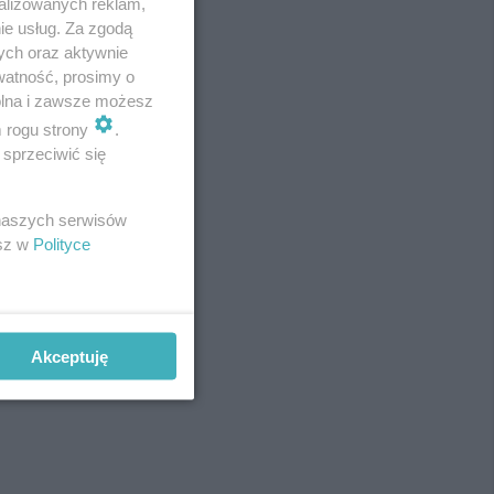
alizowanych reklam,
ie usług. Za zgodą
ych oraz aktywnie
watność, prosimy o
wolna i zawsze możesz
m rogu strony
.
sprzeciwić się
 naszych serwisów
esz w
Polityce
Akceptuję