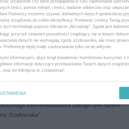
przez urządzenie czy dane przeglądania w celu zapewniania sperson
jlepiej uosabia ideę aktywnej starości w czterech
ych treści, pomiar reklam i treści, badanie odbiorców oraz ulepszan
fani Partnerzy możemy używać dokładnych danych geolokalizacyjn
tykę urządzenia do celów identyfikacji. Ponieważ cenimy Twoją pry
z tych technologii poprzez kliknięcie „Akceptuję”. Zgoda jest dobro
zwania
ikając przycisk ustawień prywatności znajdujący się w lewym dolny
etwarzania danych nie wymagają zgody użytkownika, ale masz prawo 
. Preferencje będą miały zastosowania tylko na tej witrynie.
em. Jak podkreśla przewodnicząca kapituły dr Anna
szymi informacjami, abyś mógł świadomie i komfortowo korzystać z
gółowe informacje dotyczące przetwarzania Twoich danych znajdzi
s
. oraz po kliknięciu w „Ustawienia”.
oprzednich lat, wyłonimy Ambasadora
USTAWIENIA
Dłoni, Mistrza dla Młodych oraz Pracującego
łorocznego Eko-Ambasadora zastąpi tym razem
ony Środowiska”