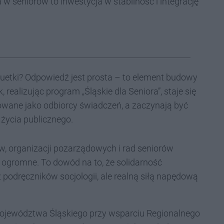
 w seniorów to inwestycja w stabilność i integrację
atuetki? Odpowiedź jest prosta – to element budowy
 realizując program „Śląskie dla Seniora”, staje się
towane jako odbiorcy świadczeń, a zaczynają być
 życia publicznego.
, organizacji pozarządowych i rad seniorów
t ogromne. To dowód na to, że solidarność
podręczników socjologii, ale realną siłą napędową
ojewództwa Śląskiego przy wsparciu Regionalnego