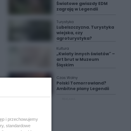
Światowe gwiazdy EDM
zagrają w Legendii
Turystyka
Lubelszczyzna. Turystyka
wiejska, czy
agroturystyka?
Kultura
„Kwiaty innych światów" –
art brut w Muzeum
Śląskim
Czas Wolny
Polski Tomorrowland?
Ambitne plany Legendii
REKLAMA
tęp i przechowujemy
ory, standardowe