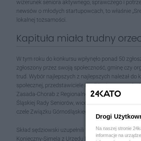
wizerunek seniora aktywnego, sprawczego i potrze
newsów o młodych startupowcach, to właśnie „Sr
lokalnej tożsamości.
Kapituła miała trudny orzec
W tym roku do konkursu wpłynęło ponad 50 zgłosze
zgłoszony przez swoją społeczność, gminę czy org
trud. Wybór najlepszych z najlepszych należał do kap
społecznej, przedstawiciele mediów i samorządu.
Zasada-Chorab z Regionalnego Ośrodka Polityki 
Śląskiej Rady Seniorów, wiceprzewodnicząca sejmi
czele Związku Górnośląskiego.
Drogi Użytkow
Na naszej stronie 24
Skład sędziowski uzupełnili także Renata Polańsk
informacje na urządze
Konieczny-Simela z Urzędu Marszałkowskiego ora