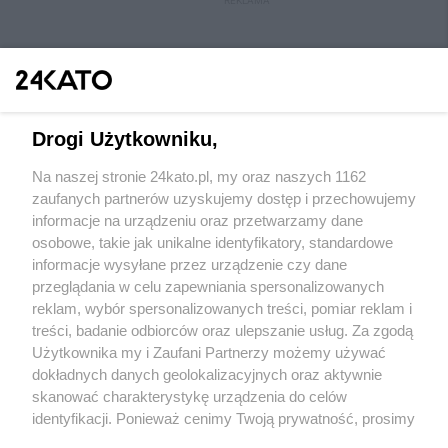
REKLAMA
Drogi Użytkowniku,
Na naszej stronie 24kato.pl, my oraz naszych 1162
Wydawca mediów
lokalnych
zaufanych partnerów uzyskujemy dostęp i przechowujemy
informacje na urządzeniu oraz przetwarzamy dane
osobowe, takie jak unikalne identyfikatory, standardowe
informacje wysyłane przez urządzenie czy dane
przeglądania w celu zapewniania spersonalizowanych
reklam, wybór spersonalizowanych treści, pomiar reklam i
Nie zapomnij
treści, badanie odbiorców oraz ulepszanie usług. Za zgodą
zapoznać się z:
polityką prywatności
regulamin korzystania z portali
Użytkownika my i Zaufani Partnerzy możemy używać
Twoje
miasto
Skontakuj się
z nami
dokładnych danych geolokalizacyjnych oraz aktywnie
Piekary Śląskie
Kontakt
skanować charakterystykę urządzenia do celów
Chorzów
Wydawca
identyfikacji. Ponieważ cenimy Twoją prywatność, prosimy
Tarnowskie Góry
Redakcja
Ruda Śląska
Newsletter
o zgodę na korzystanie z tych technologii poprzez