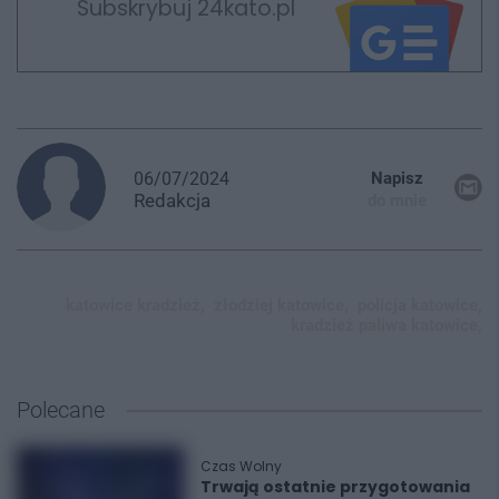
Subskrybuj 24kato.pl
06/07/2024
Napisz
Redakcja
do mnie
katowice kradzież,
złodziej katowice,
policja katowice,
kradzież paliwa katowice,
Polecane
Czas Wolny
Trwają ostatnie przygotowania