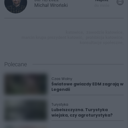
Michał
Wroński
do mnie
katowice,
zawodzie katowice,
marcin krupa prezydent katowic,
prohibicja katowice,
konsultacje społeczne,
Polecane
Czas Wolny
Światowe gwiazdy EDM zagrają w
Legendii
Turystyka
Lubelszczyzna. Turystyka
wiejska, czy agroturystyka?