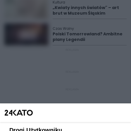
Kultura
„Kwiaty innych światów" – art
brut w Muzeum Śląskim
Czas Wolny
Polski Tomorrowland? Ambitne
plany Legendii
REKLAMA
REKLAMA
REKLAMA
Drogi Użytkowniku,