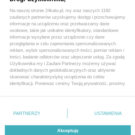
Na naszej stronie 24kato.pl, my oraz naszych 1160
Wydawca mediów
lokalnych
zaufanych partnerów uzyskujemy dostęp i przechowujemy
informacje na urządzeniu oraz przetwarzamy dane
osobowe, takie jak unikalne identyfikatory, standardowe
informacje wysyłane przez urządzenie czy dane
przeglądania w celu zapewniania spersonalizowanych
reklam, wybór spersonalizowanych treści, pomiar reklam i
Nie zapomnij
treści, badanie odbiorców oraz ulepszanie usług. Za zgodą
zapoznać się z:
polityką prywatności
regulamin korzystania z portali
Użytkownika my i Zaufani Partnerzy możemy używać
Twoje
miasto
Skontakuj się
z nami
dokładnych danych geolokalizacyjnych oraz aktywnie
Piekary Śląskie
Kontakt
skanować charakterystykę urządzenia do celów
Chorzów
Wydawca
identyfikacji. Ponieważ cenimy Twoją prywatność, prosimy
Tarnowskie Góry
Redakcja
Ruda Śląska
Newsletter
o zgodę na korzystanie z tych technologii poprzez
Świętochłowice
Reklama
kliknięcie „Akceptuję”. Zgoda jest dobrowolna i zawsze
Tychy
możesz ją zmienić/wycofać klikając przycisk ustawień
Bytom
Katowice
prywatności znajdujący się w lewym dolnym rogu strony
PARTNERZY
USTAWIENIA
Gliwice
. Niektóre rodzaje przetwarzania danych nie wymagają
Zabrze
Zagłębie
zgody użytkownika, ale masz prawo sprzeciwić się
Akceptuję
takiemu przetwarzaniu. Preferencje będą miały