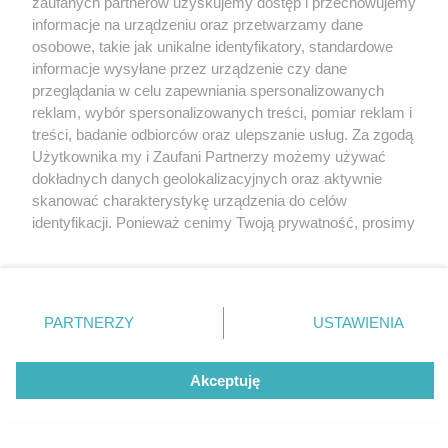
zaufanych partnerów uzyskujemy dostęp i przechowujemy
Katowice będą sercem wydarzenia
Katowice
informacje na urządzeniu oraz przetwarzamy dane
Gliwice
Zabrze
osobowe, takie jak unikalne identyfikatory, standardowe
Zagłębie
informacje wysyłane przez urządzenie czy dane
przeglądania w celu zapewniania spersonalizowanych
3 / 4
reklam, wybór spersonalizowanych treści, pomiar reklam i
treści, badanie odbiorców oraz ulepszanie usług. Za zgodą
Maskotka Mistrzostw Europy
Użytkownika my i Zaufani Partnerzy możemy używać
dokładnych danych geolokalizacyjnych oraz aktywnie
Kobiet w piłce ręcznej
skanować charakterystykę urządzenia do celów
identyfikacji. Ponieważ cenimy Twoją prywatność, prosimy
o zgodę na korzystanie z tych technologii poprzez
kliknięcie „Akceptuję”. Zgoda jest dobrowolna i zawsze
możesz ją zmienić/wycofać klikając przycisk ustawień
prywatności znajdujący się w lewym dolnym rogu strony
REKLAMA
PARTNERZY
USTAWIENIA
. Niektóre rodzaje przetwarzania danych nie wymagają
zgody użytkownika, ale masz prawo sprzeciwić się
takiemu przetwarzaniu. Preferencje będą miały
Akceptuję
zastosowania tylko na tej witrynie.
Zapoznaj się z poniższymi informacjami, abyś mógł