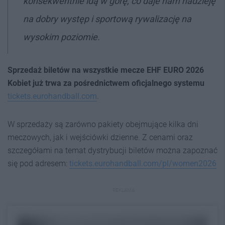
konsekwentnie idą w górę, co daje nam nadzieję
na dobry występ i sportową rywalizację na
wysokim poziomie.
Sprzedaż biletów na wszystkie mecze EHF EURO 2026
Kobiet już trwa
za pośrednictwem oficjalnego
systemu
tickets.eurohandball.com
.
W sprzedaży są zarówno pakiety obejmujące kilka dni
meczowych, jak i wejściówki dzienne. Z cenami oraz
szczegółami na temat dystrybucji biletów można zapoznać
się pod adresem:
tickets.eurohandball.com/pl/women2026
REKLAMA