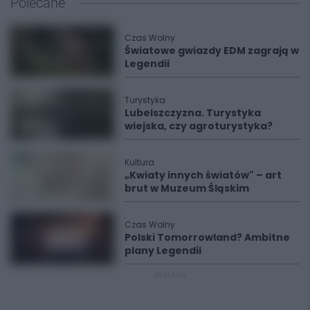
Polecane
Czas Wolny
Światowe gwiazdy EDM zagrają w
Legendii
Turystyka
Lubelszczyzna. Turystyka
wiejska, czy agroturystyka?
Kultura
„Kwiaty innych światów" – art
brut w Muzeum Śląskim
Czas Wolny
Polski Tomorrowland? Ambitne
plany Legendii
REKLAMA