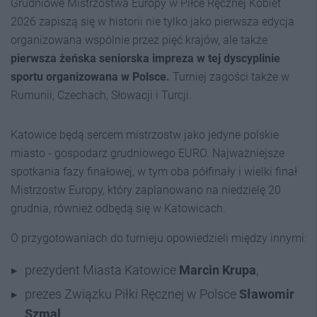
Grudniowe Mistrzostwa Europy w Piłce Ręcznej Kobiet
2026 zapiszą się w historii nie tylko jako pierwsza edycja
organizowana wspólnie przez pięć krajów, ale także
pierwsza żeńska seniorska impreza w tej dyscyplinie
sportu organizowana w Polsce.
Turniej zagości także w
Rumunii, Czechach, Słowacji i Turcji.
Katowice będą sercem mistrzostw jako jedyne polskie
miasto - gospodarz grudniowego EURO. Najważniejsze
spotkania fazy finałowej, w tym oba półfinały i wielki finał
Mistrzostw Europy, który zaplanowano na niedzielę 20
grudnia, również odbędą się w Katowicach.
O przygotowaniach do turnieju opowiedzieli między innymi:
prezydent Miasta Katowice
Marcin Krupa
,
prezes Związku Piłki Ręcznej w Polsce
Sławomir
Szmal
.