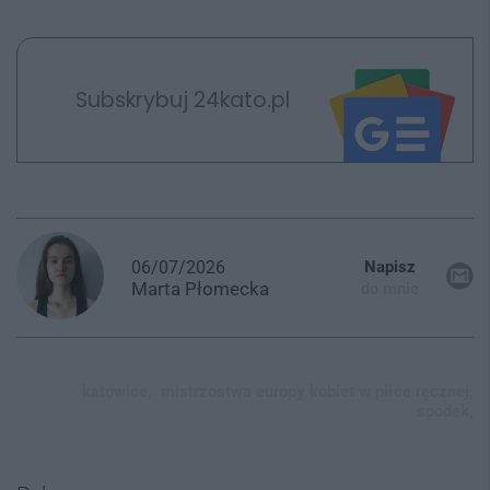
Subskrybuj 24kato.pl
06/07/2026
Napisz
Marta
Płomecka
do mnie
katowice,
mistrzostwa europy kobiet w piłce ręcznej,
spodek,