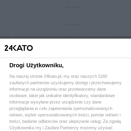
REKLAMA
REKLAMA
Drogi Użytkowniku,
Na naszej stronie 24kato.pl, my oraz naszych 1160
Wydawca mediów
lokalnych
zaufanych partnerów uzyskujemy dostęp i przechowujemy
informacje na urządzeniu oraz przetwarzamy dane
osobowe, takie jak unikalne identyfikatory, standardowe
informacje wysyłane przez urządzenie czy dane
przeglądania w celu zapewniania spersonalizowanych
reklam, wybór spersonalizowanych treści, pomiar reklam i
Nie zapomnij
treści, badanie odbiorców oraz ulepszanie usług. Za zgodą
zapoznać się z:
polityką prywatności
regulamin korzystania z portali
Użytkownika my i Zaufani Partnerzy możemy używać
Twoje
miasto
Skontakuj się
z nami