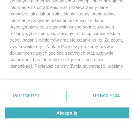
zaufanych partnerów uzyskujemy dostęp i przechowujemy
Katowice będą sercem wydarzenia
Katowice
informacje na urządzeniu oraz przetwarzamy dane
Gliwice
Zabrze
osobowe, takie jak unikalne identyfikatory, standardowe
4 / 4
Zagłębie
informacje wysyłane przez urządzenie czy dane
W 2023 r Katowice gościły
przeglądania w celu zapewniania spersonalizowanych
reklam, wybór spersonalizowanych treści, pomiar reklam i
Mistrzostwa Świata w piłce
treści, badanie odbiorców oraz ulepszanie usług. Za zgodą
Użytkownika my i Zaufani Partnerzy możemy używać
ręcznej panów
dokładnych danych geolokalizacyjnych oraz aktywnie
skanować charakterystykę urządzenia do celów
identyfikacji. Ponieważ cenimy Twoją prywatność, prosimy
Wróć do artykułu:
o zgodę na korzystanie z tych technologii poprzez
Mistrzostwa Europy Kobiet w piłce ręcznej.
kliknięcie „Akceptuję”. Zgoda jest dobrowolna i zawsze
Katowice będą sercem wydarzenia
możesz ją zmienić/wycofać klikając przycisk ustawień
prywatności znajdujący się w lewym dolnym rogu strony
PARTNERZY
USTAWIENIA
. Niektóre rodzaje przetwarzania danych nie wymagają
REKLAMA
zgody użytkownika, ale masz prawo sprzeciwić się
takiemu przetwarzaniu. Preferencje będą miały
Akceptuję
zastosowania tylko na tej witrynie.
Zapoznaj się z poniższymi informacjami, abyś mógł