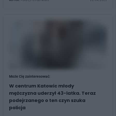
AUTOR:
Katarzyna Pachelska
22/04/2023
Może Cię zainteresować:
W centrum Katowic młody
mężczyzna uderzył 43-latka. Teraz
podejrzanego o ten czyn szuka
policja