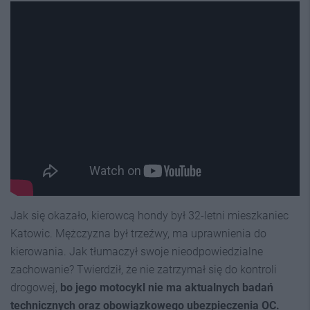
Jak się okazało, kierowcą hondy był 32-letni mieszkaniec
Katowic. Mężczyzna był trzeźwy, ma uprawnienia do
kierowania. Jak tłumaczył swoje nieodpowiedzialne
zachowanie? Twierdził, że nie zatrzymał się do kontroli
drogowej,
bo jego motocykl nie ma aktualnych badań
technicznych oraz obowiązkowego ubezpieczenia OC.