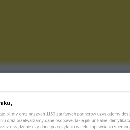
REKLAMA
rpnia o godzinie 11:00, kiedy na Śląsk przyjedzie Grot
ą z czołowych drużyn w Polsce, będą broniły bowiem
niku,
kato.pl, my oraz naszych 1160 zaufanych partnerów uzyskujemy dos
baczą tego sezonowy skład drużyny prowadzonej
niu oraz przetwarzamy dane osobowe, takie jak unikalne identyfikat
przez urządzenie czy dane przeglądania w celu zapewniania sperson
się spotkanie panów, toteż około
15:30
na boisku