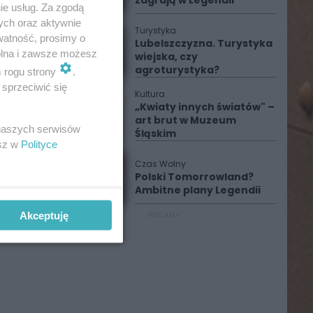
zagrają w Legendii
ie usług. Za zgodą
ych oraz aktywnie
Turystyka
watność, prosimy o
Lubelszczyzna. Turystyka
wolna i zawsze możesz
wiejska, czy
agroturystyka?
m rogu strony
.
sprzeciwić się
Kultura
„Kwiaty innych światów" –
art brut w Muzeum
 naszych serwisów
Śląskim
esz w
Polityce
Czas Wolny
Polski Tomorrowland?
Ambitne plany Legendii
Akceptuję
REKLAMA