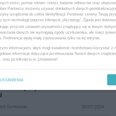
ych treści, pomiar reklam i treści, badanie odbiorców oraz ulepszan
fani Partnerzy możemy używać dokładnych danych geolokalizacyjn
tykę urządzenia do celów identyfikacji. Ponieważ cenimy Twoją pry
wodniczki, które świeżo zasiliły skład GKS, mówimy
z tych technologii poprzez kliknięcie „Akceptuję”. Zgoda jest dobro
Katarzynie Nowak
. Oprócz tego w Trybunie Głównej,
ikając przycisk ustawień prywatności znajdujący się w lewym dolny
zeć się Pucharowi Polski, które panie zdobyły,
etwarzania danych nie wymagają zgody użytkownika, ale masz prawo 
. Preferencje będą miały zastosowania tylko na tej witrynie.
ław 3:0.
szymi informacjami, abyś mógł świadomie i komfortowo korzystać z
ie
Superbet
, sponsor główny klubu.
gółowe informacje dotyczące przetwarzania Twoich danych znajdzi
s
. oraz po kliknięciu w „Ustawienia”.
resować:
dołącza do klubu biznesu GKS
USTAWIENIA
Jest to (nie)cukiernia na ul.
i
ech Sontowski
30/07/2024