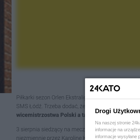
Piłkarki sezon Orlen Ekstraligi Kobiet zaczną 10 sie
SMS Łódź. Trzeba dodać, że katowiczanki są jedn
Drogi Użytkow
wicemistrzostwa Polski a także Pucharu Polski
.
Na naszej stronie 24
3 sierpnia siedzący na meczu GKS z Rakowem zo
informacje na urządze
informacje wysyłane 
niezmiennie przez Karolinę Koch. O 14:45 zaczyna 