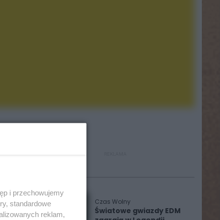
REKLAMA
Polecane
tęp i przechowujemy
Czas Wolny
ory, standardowe
Światowe gwiazdy EDM
alizowanych reklam,