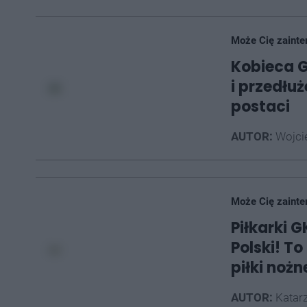
Może Cię zainte
Kobieca G
i przedłu
postaci
AUTOR:
Wojci
Może Cię zainte
Piłkarki 
Polski! To
piłki noż
AUTOR:
Katarz