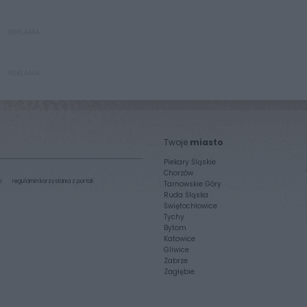
REKLAMA
REKLAMA
Twoje
miasto
Piekary Śląskie
Chorzów
i
regulamin korzystania z portali
Tarnowskie Góry
Ruda Śląska
Świętochłowice
Tychy
Bytom
Katowice
Gliwice
Zabrze
Zagłębie