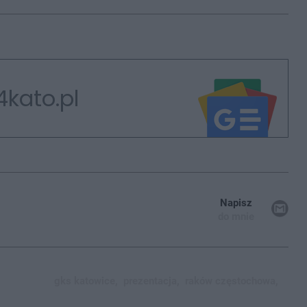
4kato.pl
Napisz
do mnie
gks katowice,
prezentacja,
raków częstochowa,