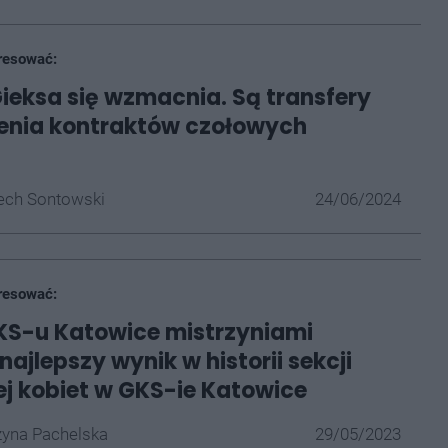
resować:
ieksa się wzmacnia. Są transfery
żenia kontraktów czołowych
ech Sontowski
24/06/2024
resować:
GKS-u Katowice mistrzyniami
 najlepszy wynik w historii sekcji
nej kobiet w GKS-ie Katowice
yna Pachelska
29/05/2023