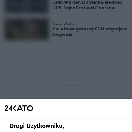
Alan Walker, DJ SNAKE, Bedoes
2115: Fajer Festiwal Chorzów
Czas Wolny
Światowe gwiazdy EDM zagrają w
Legendii
REKLAMA
REKLAMA
REKLAMA
Drogi Użytkowniku,