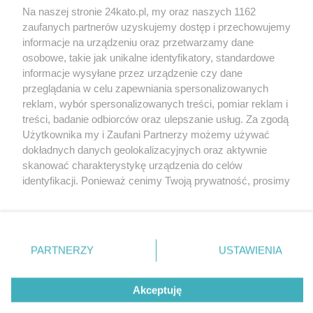
Na naszej stronie 24kato.pl, my oraz naszych 1162
Wydawca mediów
lokalnych
zaufanych partnerów uzyskujemy dostęp i przechowujemy
informacje na urządzeniu oraz przetwarzamy dane
osobowe, takie jak unikalne identyfikatory, standardowe
informacje wysyłane przez urządzenie czy dane
przeglądania w celu zapewniania spersonalizowanych
reklam, wybór spersonalizowanych treści, pomiar reklam i
Nie zapomnij
treści, badanie odbiorców oraz ulepszanie usług. Za zgodą
zapoznać się z:
polityką prywatności
regulamin korzystania z portali
Użytkownika my i Zaufani Partnerzy możemy używać
Twoje
miasto
Skontakuj się
z nami
dokładnych danych geolokalizacyjnych oraz aktywnie
Piekary Śląskie
Kontakt
skanować charakterystykę urządzenia do celów
Chorzów
Wydawca
identyfikacji. Ponieważ cenimy Twoją prywatność, prosimy
Tarnowskie Góry
Redakcja
Ruda Śląska
Newsletter
o zgodę na korzystanie z tych technologii poprzez
Świętochłowice
Reklama
kliknięcie „Akceptuję”. Zgoda jest dobrowolna i zawsze
Tychy
możesz ją zmienić/wycofać klikając przycisk ustawień
Bytom
Katowice
prywatności znajdujący się w lewym dolnym rogu strony
PARTNERZY
USTAWIENIA
Gliwice
. Niektóre rodzaje przetwarzania danych nie wymagają
Zabrze
Zagłębie
zgody użytkownika, ale masz prawo sprzeciwić się
Akceptuję
takiemu przetwarzaniu. Preferencje będą miały
zastosowania tylko na tej witrynie.