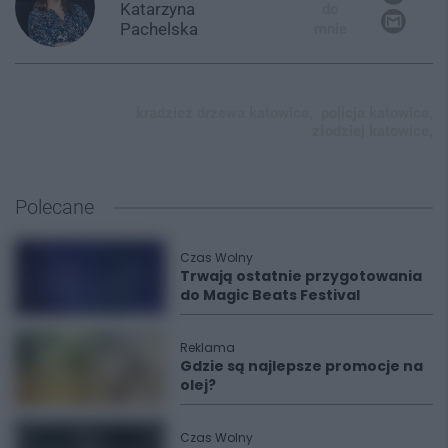
Katarzyna
do
Pachelska
mnie
kradzież drzewa katowice,
policja katowice,
złodziej katowice,
Polecane
Czas Wolny
Trwają ostatnie przygotowania
do Magic Beats Festival
Reklama
Gdzie są najlepsze promocje na
olej?
Czas Wolny