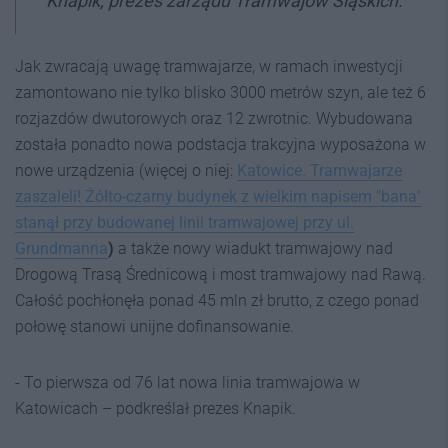
Knapik, prezes zarządu Tramwajów Śląskich.
Jak zwracają uwagę tramwajarze, w ramach inwestycji
zamontowano nie tylko blisko 3000 metrów szyn, ale też 6
rozjazdów dwutorowych oraz 12 zwrotnic. Wybudowana
została ponadto nowa podstacja trakcyjna wyposażona w
nowe urządzenia (więcej o niej:
Katowice. Tramwajarze
zaszaleli! Żółto-czarny budynek z wielkim napisem "bana"
stanął przy budowanej linii tramwajowej przy ul.
Grundmanna
)
a także nowy wiadukt tramwajowy nad
Drogową Trasą Średnicową i most tramwajowy nad Rawą.
Całość pochłonęła ponad 45 mln zł brutto, z czego ponad
połowę stanowi unijne dofinansowanie.
- To pierwsza od 76 lat nowa linia tramwajowa w
Katowicach – podkreślał prezes Knapik.