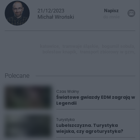
21/12/2023
Napisz
Michał
Wroński
do mnie
katowice,
tramwaje śląskie,
bogumił sobula,
bolesław knapik,
transport zbiorowy w gzm,
Polecane
Czas Wolny
Światowe gwiazdy EDM zagrają w
Legendii
Turystyka
Lubelszczyzna. Turystyka
wiejska, czy agroturystyka?