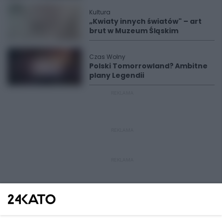
Kultura
„Kwiaty innych światów" – art
brut w Muzeum Śląskim
Czas Wolny
Polski Tomorrowland? Ambitne
plany Legendii
REKLAMA
REKLAMA
REKLAMA