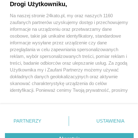
Drogi Użytkowniku,
Na naszej stronie 24kato.pl, my oraz naszych 1160
Wydawca mediów
lokalnych
zaufanych partnerów uzyskujemy dostęp i przechowujemy
informacje na urządzeniu oraz przetwarzamy dane
osobowe, takie jak unikalne identyfikatory, standardowe
informacje wysyłane przez urządzenie czy dane
przeglądania w celu zapewniania spersonalizowanych
reklam, wybór spersonalizowanych treści, pomiar reklam i
Nie zapomnij
treści, badanie odbiorców oraz ulepszanie usług. Za zgodą
zapoznać się z:
polityką prywatności
regulamin korzystania z portali
Użytkownika my i Zaufani Partnerzy możemy używać
Twoje
miasto
Skontakuj się
z nami
dokładnych danych geolokalizacyjnych oraz aktywnie
Piekary Śląskie
Kontakt
skanować charakterystykę urządzenia do celów
Chorzów
Wydawca
identyfikacji. Ponieważ cenimy Twoją prywatność, prosimy
Tarnowskie Góry
Redakcja
Ruda Śląska
Newsletter
o zgodę na korzystanie z tych technologii poprzez
Świętochłowice
Reklama
kliknięcie „Akceptuję”. Zgoda jest dobrowolna i zawsze
Tychy
możesz ją zmienić/wycofać klikając przycisk ustawień
Bytom
Katowice
prywatności znajdujący się w lewym dolnym rogu strony
PARTNERZY
USTAWIENIA
Gliwice
. Niektóre rodzaje przetwarzania danych nie wymagają
Zabrze
Zagłębie
zgody użytkownika, ale masz prawo sprzeciwić się