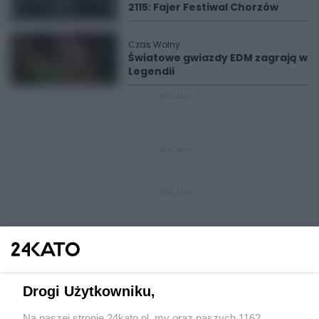
2115: Fajer Festiwal Chorzów
Czas Wolny
Światowe gwiazdy EDM zagrają w
Legendii
REKLAMA
REKLAMA
REKLAMA
Drogi Użytkowniku,
Na naszej stronie 24kato.pl, my oraz naszych 1162