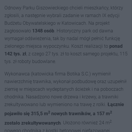
Odnowy Parku Giszowieckiego chcieli mieszkańcy, którzy
zgłosili, a następnie wybrali zadanie w ramach IX edycji
Budżetu Obywatelskiego w Katowicach. Na projekt
zagłosowało
1348 osób
. Historyczny park od dawna
wymagał odświeżenia, tak by nadal mógł pełnić funkcję
zielonego miejsca wypoczynku. Koszt realizacji to
ponad
142 tys. zł
, z czego 27 tys. zł to koszt samego projektu, 115
tys. zł roboty budowlane.
Wykonawca (katowicka firma Botika S.C.) wymienił
nawierzchnię trawnika, wykonał podbudowę oraz uzupełnił
ziemię w miejscach wydeptanych ścieżek i na poboczach
chodnika. Nasadzono nowe drzewa i krzewy, a trawniki
zrekultywowano lub wymieniono na trawę z rolki.
Łącznie
2
2
pojawiło się 315,5 m
nowych trawników, a 157 m
2
zostało zrekultywowanych
. Ułożono również 24 m
nowego chodnika z kostki betonowej niefazowanej.