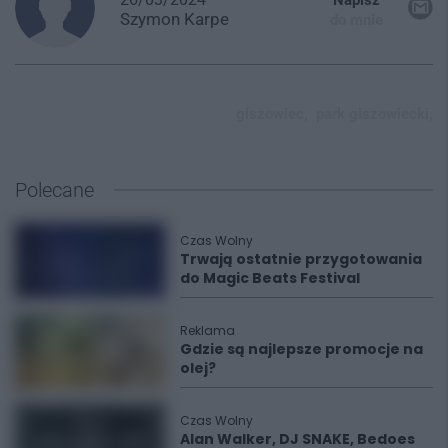
Szymon
Karpe
do mnie
giszowiec,
park giszowiecki,
Polecane
Czas Wolny
Trwają ostatnie przygotowania
do Magic Beats Festival
Reklama
Gdzie są najlepsze promocje na
olej?
Czas Wolny
Alan Walker, DJ SNAKE, Bedoes