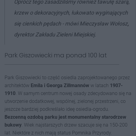
Oprócz tego zasadziliśmy również tawułę szarą,
krzew o dekoracyjnych, łukowato wyginających
się cienkich pędach - mówi Mieczysław Wołosz
,
dyrektor Zakładu Zieleni Miejskiej.
Park Giszowiecki ma ponad 100 lat
Park Giszowiecki to część osiedla zaprojektowanego przez
architektów
Emila i Georga Zillmannów
w latach
1907-
1910
. W samym centrum nowej osady zdecydowano się na
utworzenie dodatkowej, wspólnej, zielonej przestrzeni, co
jeszcze bardziej podkreślało ideę osiedla-ogrodu.
Bezcenną ozdobą parku jest monumentalny starodrzew
bukowy
. Wiek najstarszych drzew szacuje się na 150-200
lat. Niektóre z nich mają status Pomnika Przyrody.