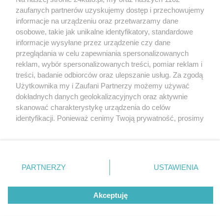
Wydawca mediów
lokalnych
zaufanych partnerów uzyskujemy dostęp i przechowujemy
informacje na urządzeniu oraz przetwarzamy dane
osobowe, takie jak unikalne identyfikatory, standardowe
informacje wysyłane przez urządzenie czy dane
przeglądania w celu zapewniania spersonalizowanych
reklam, wybór spersonalizowanych treści, pomiar reklam i
Nie zapomnij
treści, badanie odbiorców oraz ulepszanie usług. Za zgodą
zapoznać się z:
polityką prywatności
regulamin korzystania z portali
Użytkownika my i Zaufani Partnerzy możemy używać
Twoje
miasto
Skontakuj się
z nami
dokładnych danych geolokalizacyjnych oraz aktywnie
Piekary Śląskie
Kontakt
skanować charakterystykę urządzenia do celów
Chorzów
Wydawca
identyfikacji. Ponieważ cenimy Twoją prywatność, prosimy
Tarnowskie Góry
Redakcja
Ruda Śląska
Newsletter
o zgodę na korzystanie z tych technologii poprzez
Świętochłowice
Reklama
kliknięcie „Akceptuję”. Zgoda jest dobrowolna i zawsze
Tychy
możesz ją zmienić/wycofać klikając przycisk ustawień
Bytom
Katowice
prywatności znajdujący się w lewym dolnym rogu strony
PARTNERZY
USTAWIENIA
Gliwice
. Niektóre rodzaje przetwarzania danych nie wymagają
Zabrze
Zagłębie
zgody użytkownika, ale masz prawo sprzeciwić się
Akceptuję
takiemu przetwarzaniu. Preferencje będą miały
zastosowania tylko na tej witrynie.