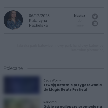
06/12/2023
Napisz
Katarzyna
do
Pachelska
mnie
fabryka park katowice,
nowy park handlowy katowice,
katowice piotrowice,
Polecane
Czas Wolny
Trwają ostatnie przygotowania
do Magic Beats Festival
Reklama
Gdzie są najlepsze promocje na