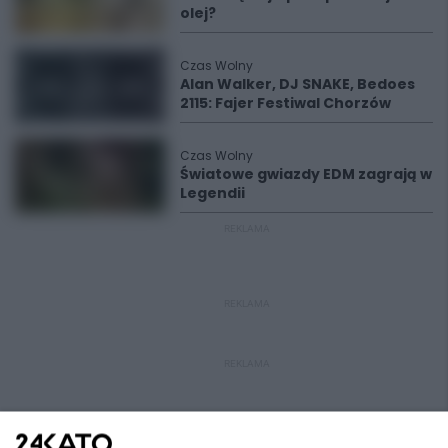
olej?
Czas Wolny
Alan Walker, DJ SNAKE, Bedoes
2115: Fajer Festiwal Chorzów
Czas Wolny
Światowe gwiazdy EDM zagrają w
Legendii
REKLAMA
REKLAMA
REKLAMA