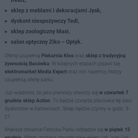
sklep z meblami i dekoracjami Jysk,
dyskont niespożywczy Tedi,
sklep zoologiczny Maxi,
salon optyczny Ziko – Optyk.
Ofertę uzupełnią
Piekarnia Kłos
oraz
sklep z tradycyjną
żywnością Bacówka
. W kolejnych etapach pojawi się
elektromarket Media Expert
oraz inni najemcy, którzy
uzupełnią ofertę parku.
Już wiadomo, że jako pierwszy otworzy się
w czwartek 7
grudnia sklep Action
. To będzie czwarta placówka tej sieci
dyskontów w Katowicach. Sklep będzie czynny w godz. 9-
21.
Większe otwarcie Fabryka Parku odbędzie się
w piątek 15
grudnia
. Wtedy zostaną otwarte takie sklepy jak Jysk (jak