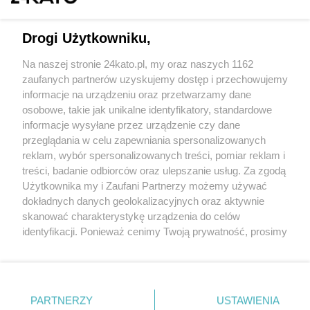
Drogi Użytkowniku,
Na naszej stronie 24kato.pl, my oraz naszych 1162
Wydawca mediów
lokalnych
zaufanych partnerów uzyskujemy dostęp i przechowujemy
informacje na urządzeniu oraz przetwarzamy dane
osobowe, takie jak unikalne identyfikatory, standardowe
informacje wysyłane przez urządzenie czy dane
przeglądania w celu zapewniania spersonalizowanych
reklam, wybór spersonalizowanych treści, pomiar reklam i
Nie zapomnij
treści, badanie odbiorców oraz ulepszanie usług. Za zgodą
zapoznać się z:
polityką prywatności
regulamin korzystania z portali
Użytkownika my i Zaufani Partnerzy możemy używać
Twoje
miasto
Skontakuj się
z nami
dokładnych danych geolokalizacyjnych oraz aktywnie
Piekary Śląskie
Kontakt
skanować charakterystykę urządzenia do celów
Chorzów
Wydawca
identyfikacji. Ponieważ cenimy Twoją prywatność, prosimy
Tarnowskie Góry
Redakcja
Ruda Śląska
Newsletter
o zgodę na korzystanie z tych technologii poprzez
Świętochłowice
Reklama
kliknięcie „Akceptuję”. Zgoda jest dobrowolna i zawsze
Tychy
możesz ją zmienić/wycofać klikając przycisk ustawień
Bytom
Katowice
prywatności znajdujący się w lewym dolnym rogu strony
PARTNERZY
USTAWIENIA
Gliwice
. Niektóre rodzaje przetwarzania danych nie wymagają