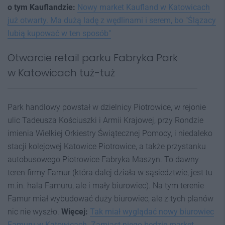
o tym Kauflandzie:
Nowy market Kaufland w Katowicach
już otwarty. Ma dużą ladę z wędlinami i serem, bo "Ślązacy
lubią kupować w ten sposób"
Otwarcie retail parku Fabryka Park
w Katowicach tuż-tuż
Park handlowy powstał w dzielnicy Piotrowice, w rejonie
ulic Tadeusza Kościuszki i Armii Krajowej, przy Rondzie
imienia Wielkiej Orkiestry Świątecznej Pomocy, i niedaleko
stacji kolejowej Katowice Piotrowice, a także przystanku
autobusowego Piotrowice Fabryka Maszyn. To dawny
teren firmy Famur (która dalej działa w sąsiedztwie, jest tu
m.in. hala Famuru, ale i mały biurowiec). Na tym terenie
Famur miał wybudować duży biurowiec, ale z tych planów
nic nie wyszło.
Więcej:
Tak miał wyglądać nowy biurowiec
Famuru w Katowicach. Zamiast niego będzie market