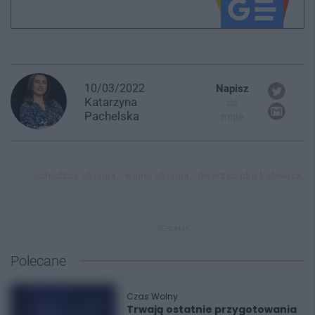
10/03/2022
Napisz
Katarzyna
do
Pachelska
mnie
uchodźcy ukraina,
wojna ukraina,
dworzec pkp katowice,
REKLAMA
Polecane
Czas Wolny
Trwają ostatnie przygotowania