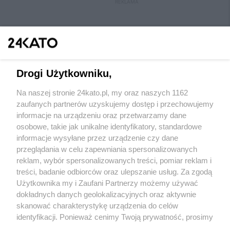
REKLAMA
Drogi Użytkowniku,
Na naszej stronie 24kato.pl, my oraz naszych 1162
Wydawca mediów
lokalnych
zaufanych partnerów uzyskujemy dostęp i przechowujemy
informacje na urządzeniu oraz przetwarzamy dane
osobowe, takie jak unikalne identyfikatory, standardowe
informacje wysyłane przez urządzenie czy dane
przeglądania w celu zapewniania spersonalizowanych
reklam, wybór spersonalizowanych treści, pomiar reklam i
Nie zapomnij
treści, badanie odbiorców oraz ulepszanie usług. Za zgodą
zapoznać się z:
polityką prywatności
regulamin korzystania z portali
Użytkownika my i Zaufani Partnerzy możemy używać
Twoje
miasto
Skontakuj się
z nami
dokładnych danych geolokalizacyjnych oraz aktywnie
Piekary Śląskie
Kontakt
skanować charakterystykę urządzenia do celów
Chorzów
Wydawca
identyfikacji. Ponieważ cenimy Twoją prywatność, prosimy
Tarnowskie Góry
Redakcja
Ruda Śląska
Newsletter
o zgodę na korzystanie z tych technologii poprzez