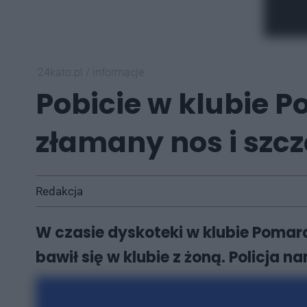
24kato.pl
/
informacje
Pobicie w klubie 
złamany nos i szc
Redakcja
W czasie dyskoteki w klubie Pomar
bawił się w klubie z żoną. Policja