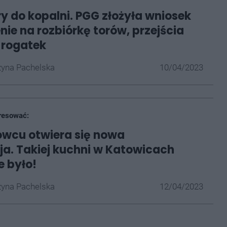
ry do kopalni. PGG złożyła wniosek
nie na rozbiórkę torów, przejścia
i rogatek
yna Pachelska
10/04/2023
resować:
owcu otwiera się nowa
ja. Takiej kuchni w Katowicach
e było!
yna Pachelska
12/04/2023