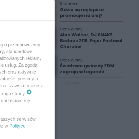
Reklama
Gdzie są najlepsze
promocje na olej?
Czas Wolny
Alan Walker, DJ SNAKE,
Bedoes 2115: Fajer Festiwal
tęp i przechowujemy
Chorzów
ory, standardowe
alizowanych reklam,
Czas Wolny
ie usług. Za zgodą
Światowe gwiazdy EDM
zagrają w Legendii
ych oraz aktywnie
watność, prosimy o
REKLAMA
wolna i zawsze możesz
m rogu strony
.
sprzeciwić się
 naszych serwisów
esz w
Polityce