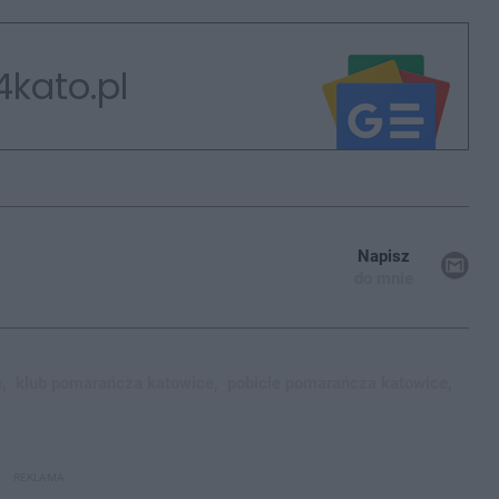
4kato.pl
Napisz
do mnie
,
klub pomarańcza katowice,
pobicie pomarańcza katowice,
REKLAMA