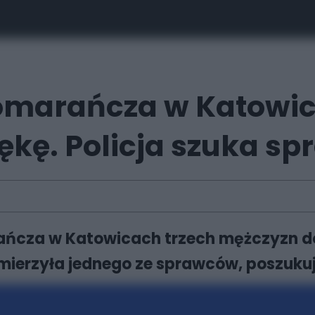
Pomarańcza w Katowic
zękę. Policja szuka s
ańcza w Katowicach trzech mężczyzn dot
 namierzyła jednego ze sprawców, poszuk