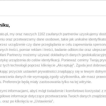
 w Katowicach w klubie Pomarańcza
w budynku
leń wynika, że kiedy 36-latek wraz z żoną przechodził
latka. Następnie
sprawca wraz z dwoma
yniku pobicia mężczyzna miał
złamaną szczękę i
niku,
kato.pl, my oraz naszych 1162 zaufanych partnerów uzyskujemy dos
 zarzut udziału w pobiciu
. Podejrzany odmówił
niu oraz przetwarzamy dane osobowe, takie jak unikalne identyfikat
rozi mu kara do 3 lat więzienia. Jednak policjanci
przez urządzenie czy dane przeglądania w celu zapewniania sperson
ych treści, pomiar reklam i treści, badanie odbiorców oraz ulepszan
rali aktywny udział w pobiciu 36-latka. Ich wizerunek
fani Partnerzy możemy używać dokładnych danych geolokalizacyjn
tykę urządzenia do celów identyfikacji. Ponieważ cenimy Twoją pry
z tych technologii poprzez kliknięcie „Akceptuję”. Zgoda jest dobro
ami
Wydziału Zwalczania Przestępczości
ikając przycisk ustawień prywatności znajdujący się w lewym dolny
cach pod nr tel. 47 85 138 50, 47 85 138 79 lub pod
etwarzania danych nie wymagają zgody użytkownika, ale masz prawo 
. Preferencje będą miały zastosowania tylko na tej witrynie.
szymi informacjami, abyś mógł świadomie i komfortowo korzystać z
gółowe informacje dotyczące przetwarzania Twoich danych znajdzi
resować:
s
. oraz po kliknięciu w „Ustawienia”.