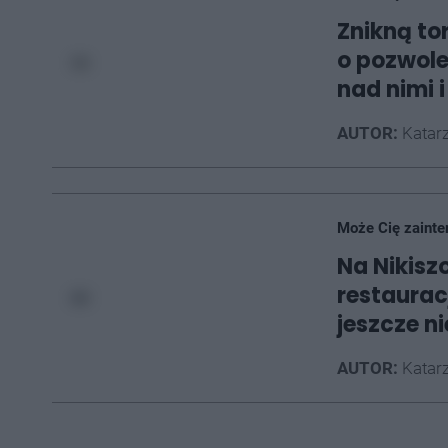
Znikną to
o pozwole
nad nimi 
AUTOR:
Katarz
Może Cię zainte
Na Nikisz
restaurac
jeszcze ni
AUTOR:
Katarz