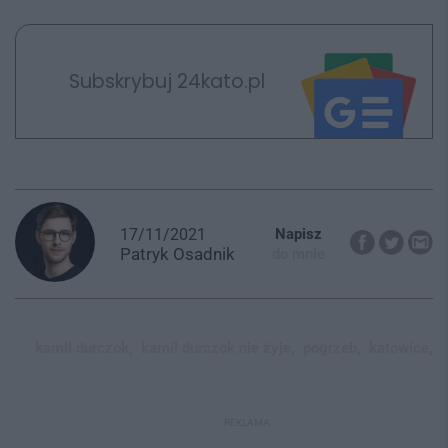
Subskrybuj 24kato.pl
17/11/2021
Napisz
Patryk
Osadnik
do mnie
kamil durczok,
kamil durczok nie żyje,
pogrzeb,
katowice,
REKLAMA