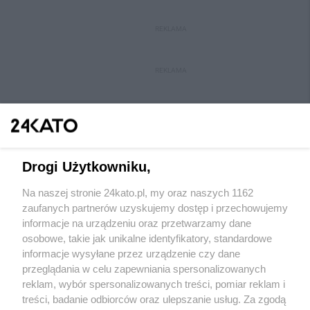
REKLAMA
REKLAMA
Drogi Użytkowniku,
Na naszej stronie 24kato.pl, my oraz naszych 1162
Wydawca mediów
lokalnych
zaufanych partnerów uzyskujemy dostęp i przechowujemy
informacje na urządzeniu oraz przetwarzamy dane
osobowe, takie jak unikalne identyfikatory, standardowe
informacje wysyłane przez urządzenie czy dane
przeglądania w celu zapewniania spersonalizowanych
reklam, wybór spersonalizowanych treści, pomiar reklam i
Nie zapomnij
treści, badanie odbiorców oraz ulepszanie usług. Za zgodą
zapoznać się z:
polityką prywatności
regulamin korzystania z portali