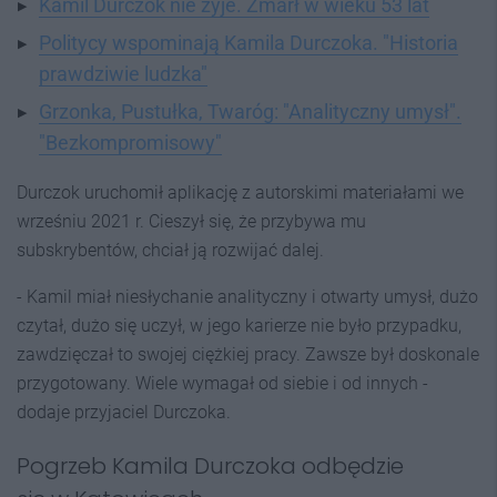
Kamil Durczok nie żyje. Zmarł w wieku 53 lat
Politycy wspominają Kamila Durczoka. "Historia
prawdziwie ludzka"
Grzonka, Pustułka, Twaróg: "Analityczny umysł".
"Bezkompromisowy"
Durczok uruchomił aplikację z autorskimi materiałami we
wrześniu 2021 r. Cieszył się, że przybywa mu
subskrybentów, chciał ją rozwijać dalej.
- Kamil miał niesłychanie analityczny i otwarty umysł, dużo
czytał, dużo się uczył, w jego karierze nie było przypadku,
zawdzięczał to swojej ciężkiej pracy. Zawsze był doskonale
przygotowany. Wiele wymagał od siebie i od innych -
dodaje przyjaciel Durczoka.
Pogrzeb Kamila Durczoka odbędzie