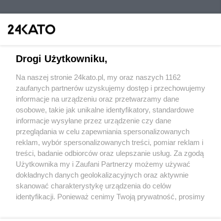
Drogi Użytkowniku,
Na naszej stronie 24kato.pl, my oraz naszych 1162
Wydawca mediów
lokalnych
zaufanych partnerów uzyskujemy dostęp i przechowujemy
informacje na urządzeniu oraz przetwarzamy dane
osobowe, takie jak unikalne identyfikatory, standardowe
informacje wysyłane przez urządzenie czy dane
przeglądania w celu zapewniania spersonalizowanych
reklam, wybór spersonalizowanych treści, pomiar reklam i
Nie zapomnij
treści, badanie odbiorców oraz ulepszanie usług. Za zgodą
zapoznać się z:
polityką prywatności
regulamin korzystania z portali
Użytkownika my i Zaufani Partnerzy możemy używać
Twoje
miasto
Skontakuj się
z nami
dokładnych danych geolokalizacyjnych oraz aktywnie
Piekary Śląskie
Kontakt
skanować charakterystykę urządzenia do celów
Chorzów
Wydawca
identyfikacji. Ponieważ cenimy Twoją prywatność, prosimy
Tarnowskie Góry
Redakcja
Ruda Śląska
Newsletter
o zgodę na korzystanie z tych technologii poprzez
Świętochłowice
Reklama
kliknięcie „Akceptuję”. Zgoda jest dobrowolna i zawsze