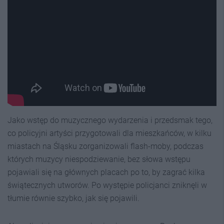
Jako wstęp do muzycznego wydarzenia i przedsmak tego,
co policyjni artyści przygotowali dla mieszkańców, w kilku
miastach na Śląsku zorganizowali flash-moby, podczas
których muzycy niespodziewanie, bez słowa wstępu
pojawiali się na głównych placach po to, by zagrać kilka
świątecznych utworów. Po występie policjanci zniknęli w
tłumie równie szybko, jak się pojawili.