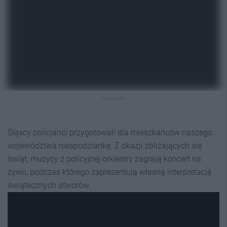
REKLAMA
Śląscy policjanci przygotowali dla mieszkańców naszego
województwa niespodziankę. Z okazji zbliżających się
świąt, muzycy z policyjnej orkiestry zagrają koncert na
żywo, podczas którego zaprezentują własną interpretację
świątecznych utworów.