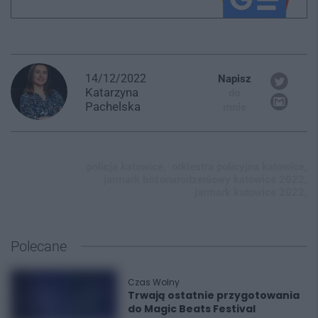
14/12/2022
Napisz
Katarzyna
do
Pachelska
mnie
policja katowice,
orkiestra policyjna katowice,
jarmark bożonarodzeniowy katowice 2022,
jarmark katowice 2022,
Polecane
Czas Wolny
Trwają ostatnie przygotowania
do Magic Beats Festival