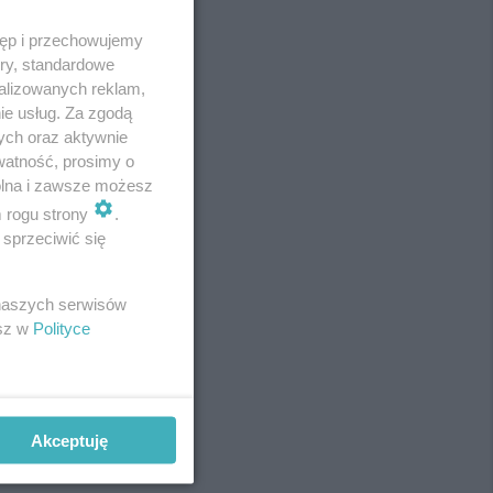
tęp i przechowujemy
ory, standardowe
alizowanych reklam,
ie usług. Za zgodą
ych oraz aktywnie
watność, prosimy o
wolna i zawsze możesz
m rogu strony
.
sprzeciwić się
REKLAMA
 naszych serwisów
esz w
Polityce
Akceptuję
REKLAMA