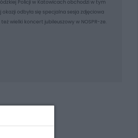
dzkiej Policji w Katowicach obchodzi w tym
ej okazji odbyła się specjalna sesja zdjęciowa
 też wielki koncert jubileuszowy w NOSPR-ze.