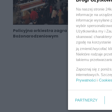
Na naszej stronie 24
informacje na urządze
informacje wysyłane 
wybór spersonalizowan
Policyjna orkiestra zagra na Jarmarku
Użytkownika my i Zau
Bożonarodzeniowym
skanować charakterys
zgodę na korzystanie 
ją zmienić/wycofać kl
Niektóre rodzaje prz
takiemu przetwarzaniu
REKLAMA
Zapoznaj się z poniż
internetowych. Szcze
Prywatności
i
Cookie
PARTNERZY
REKLAMA