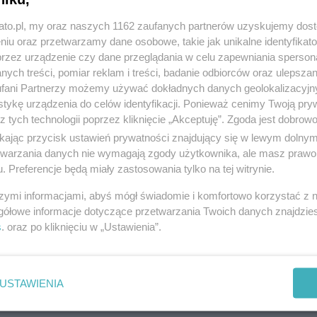
kato.pl, my oraz naszych 1162 zaufanych partnerów uzyskujemy dos
niu oraz przetwarzamy dane osobowe, takie jak unikalne identyfikat
przez urządzenie czy dane przeglądania w celu zapewniania sperson
ych treści, pomiar reklam i treści, badanie odbiorców oraz ulepszan
fani Partnerzy możemy używać dokładnych danych geolokalizacyjn
tykę urządzenia do celów identyfikacji. Ponieważ cenimy Twoją pry
z tych technologii poprzez kliknięcie „Akceptuję”. Zgoda jest dobro
ikając przycisk ustawień prywatności znajdujący się w lewym dolny
etwarzania danych nie wymagają zgody użytkownika, ale masz prawo 
. Preferencje będą miały zastosowania tylko na tej witrynie.
szymi informacjami, abyś mógł świadomie i komfortowo korzystać z
gółowe informacje dotyczące przetwarzania Twoich danych znajdzi
s
. oraz po kliknięciu w „Ustawienia”.
USTAWIENIA