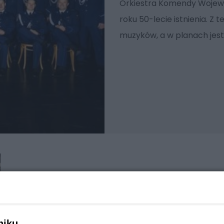
Orkiestra Komendy Wojewó
roku 50-lecie istnienia. Z t
muzyków, a w planach jest
niku,