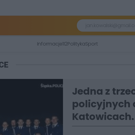
Informacje
112
Polityka
Sport
CE
Jedna z trz
policyjnych 
Katowicach. 