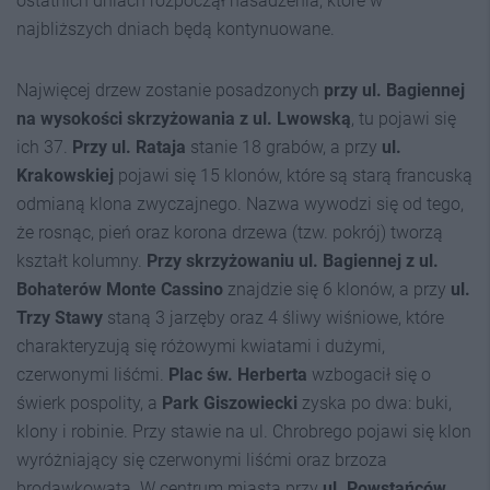
ostatnich dniach rozpoczął nasadzenia, które w
najbliższych dniach będą kontynuowane.
Najwięcej drzew zostanie posadzonych
przy ul. Bagiennej
na wysokości skrzyżowania z ul. Lwowską
, tu pojawi się
ich 37.
Przy ul. Rataja
stanie 18 grabów, a przy
ul.
Krakowskiej
pojawi się 15 klonów, które są starą francuską
odmianą klona zwyczajnego. Nazwa wywodzi się od tego,
że rosnąc, pień oraz korona drzewa (tzw. pokrój) tworzą
kształt kolumny.
Przy skrzyżowaniu ul. Bagiennej z ul.
Bohaterów Monte Cassino
znajdzie się 6 klonów, a przy
ul.
Trzy Stawy
staną 3 jarzęby oraz 4 śliwy wiśniowe, które
charakteryzują się różowymi kwiatami i dużymi,
czerwonymi liśćmi.
Plac św. Herberta
wzbogacił się o
świerk pospolity, a
Park Giszowiecki
zyska po dwa: buki,
klony i robinie. Przy stawie na ul. Chrobrego pojawi się klon
wyróżniający się czerwonymi liśćmi oraz brzoza
brodawkowata. W centrum miasta przy
ul. Powstańców