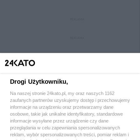
REKLAMA
REKLAMA
Drogi Użytkowniku,
Na naszej stronie 24kato.pl, my oraz naszych 1162
Wydawca mediów
lokalnych
zaufanych partnerów uzyskujemy dostęp i przechowujemy
informacje na urządzeniu oraz przetwarzamy dane
osobowe, takie jak unikalne identyfikatory, standardowe
informacje wysyłane przez urządzenie czy dane
przeglądania w celu zapewniania spersonalizowanych
reklam, wybór spersonalizowanych treści, pomiar reklam i
Nie zapomnij