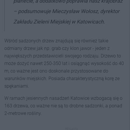
planecie, a dodatkowo poprawia nasz krajobraz
– podsumowuje Mieczysław Wołosz, dyrektor
Zakładu Zieleni Miejskiej w Katowicach.
Wśród sadzonych drzew znajdują się również takie
odmiany drzew jak np. grab czy klon jawor - jeden z
największych przedstawicieli swojego rodzaju. Drzewo to
może dożyć nawet 250-350 lat i osiągnąć wysokość do 40
m, co ważne jest ono doskonale przystosowane do
warunków miejskich. Posiada charakterystyczną korę ze
spękaniami.
W ramach jesiennych nasadzeń Katowice wzbogacą się o
163 drzewa, co ważne nie są to drobne sadzonki, a ponad
2-metrowe rośliny.
REKLAMA