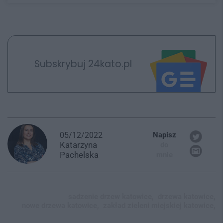
Subskrybuj 24kato.pl
05/12/2022
Napisz
Katarzyna
do
Pachelska
mnie
sadzenie drzew katowice,
drzewa katowice,
nowe drzewa katowice,
zakład zieleni miejskiej katowice,