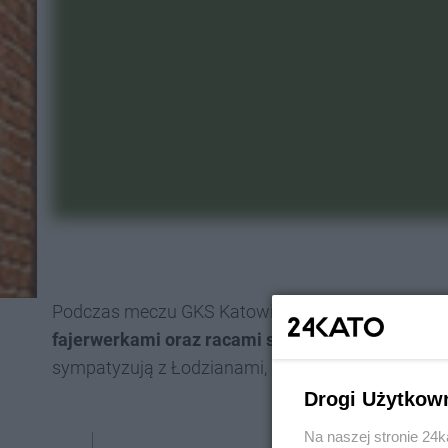
Podczas meczu GKS Katowice - Widzew Łódź dosz
fajerwerkami oraz racami sektor kibiców gości
, 
sympatyzują z Łodzianami, a także wyrwali kilkad
Drogi Użytkow
Na naszej stronie 24