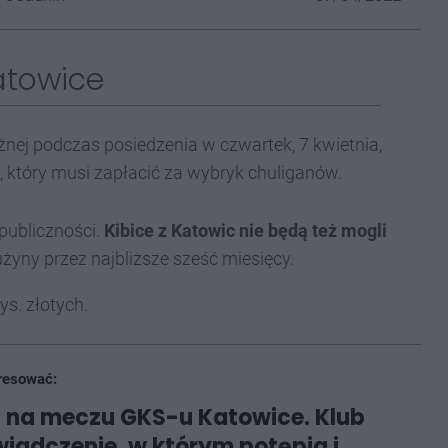
atowice
żnej podczas posiedzenia w czwartek, 7 kwietnia,
 który musi zapłacić za wybryk chuliganów.
publiczności.
Kibice z Katowic nie będą też mogli
żyny przez najbliższe sześć miesięcy.
s. złotych.
resować:
 na meczu GKS-u Katowice. Klub
iadczenie, w którym potępia i