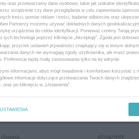
niu oraz przetwarzamy dane osobowe, takie jak unikalne identyfikat
ą wniwecz mozolną, wieloletnią pracę nad
przez urządzenie czy dane przeglądania w celu zapewniania sperson
 Dla władz klubu jest to jednoznaczny sygnał,
ych treści, pomiar reklam i treści, badanie odbiorców oraz ulepszan
fani Partnerzy możemy używać dokładnych danych geolokalizacyjn
frekwencji na meczach piłkarskich opierać
tykę urządzenia do celów identyfikacji. Ponieważ cenimy Twoją pry
ykalizowane zasady bezpieczeństwa. Tego
z tych technologii poprzez kliknięcie „Akceptuję”. Zgoda jest dobro
ikając przycisk ustawień prywatności znajdujący się w lewym dolny
iem bez reakcji, a ich sprawcy nie powinni
etwarzania danych nie wymagają zgody użytkownika, ale masz prawo 
Katowice w oficjalnym oświadczeniu.
. Preferencje będą miały zastosowania tylko na tej witrynie.
szymi informacjami, abyś mógł świadomie i komfortowo korzystać z
gółowe informacje dotyczące przetwarzania Twoich danych znajdzi
s
. oraz po kliknięciu w „Ustawienia”.
resować:
eKSy zdemolowali własny stadion.
USTAWIENIA
mi i racami "ostrzelali" sektor
 Osadnik
07/04/2022