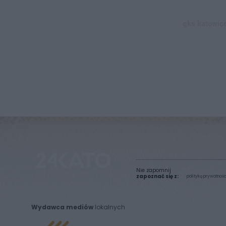
gks katowice
Nie zapomnij
zapoznać się z:
polityką prywatnośc
Wydawca mediów
lokalnych