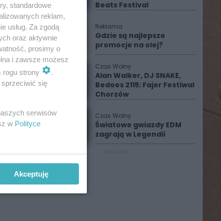
Beats Festival
ory, standardowe
alizowanych reklam,
Reklama
ie usług. Za zgodą
Gdzie są najlepsze
ych oraz aktywnie
promocje na olej?
watność, prosimy o
wolna i zawsze możesz
Czas Wolny
m rogu strony
.
Alan Walker, DJ SNAKE,
sprzeciwić się
Bedoes 2115: Fajer Festiwal
Chorzów
 naszych serwisów
Czas Wolny
esz w
Polityce
Światowe gwiazdy EDM
zagrają w Legendii
REKLAMA
Akceptuję