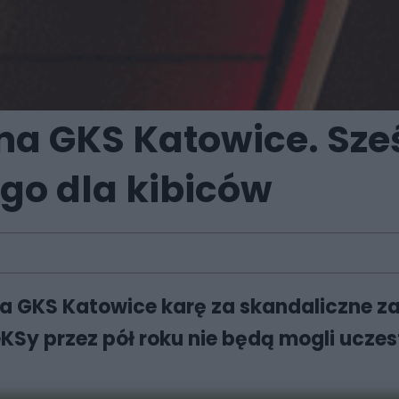
 na GKS Katowice. Sze
go dla kibiców
ył na GKS Katowice karę za skandaliczne
eKSy przez pół roku nie będą mogli uc