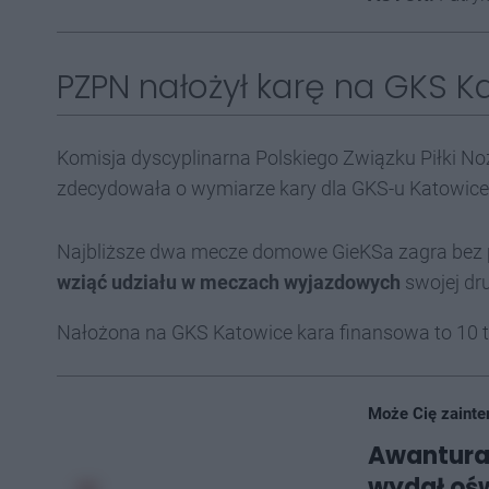
PZPN nałożył karę na GKS K
Komisja dyscyplinarna Polskiego Związku Piłki No
zdecydowała o wymiarze kary dla GKS-u Katowice,
Najbliższe dwa mecze domowe GieKSa zagra bez 
wziąć udziału w meczach wyjazdowych
swojej dru
Nałożona na GKS Katowice kara finansowa to 10 ty
Może Cię zainte
Awantura
wydał ośw