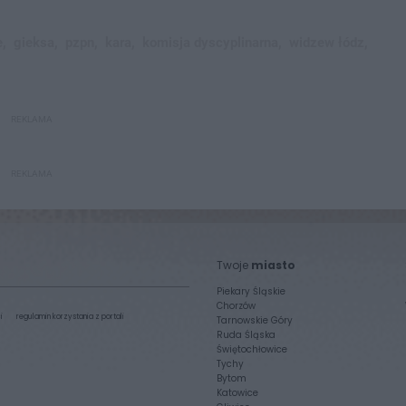
,
gieksa,
pzpn,
kara,
komisja dyscyplinarna,
widzew łódz,
REKLAMA
REKLAMA
Twoje
miasto
Piekary Śląskie
Chorzów
i
regulamin korzystania z portali
Tarnowskie Góry
Ruda Śląska
Świętochłowice
Tychy
Bytom
Katowice