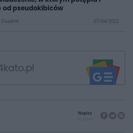
ę od pseudokibiców
 Osadnik
07/04/2022
4kato.pl
Napisz
do mnie