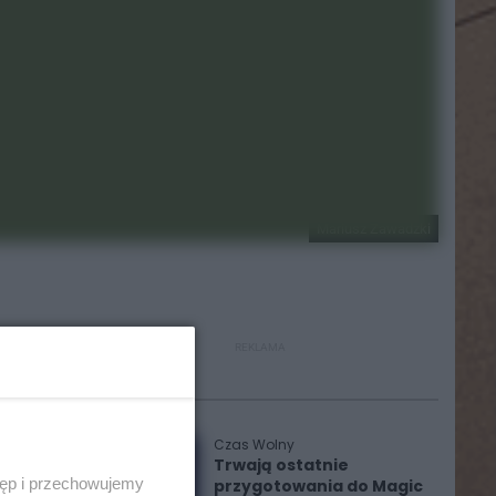
Mariusz Zawadzki
REKLAMA
Polecane
Czas Wolny
Trwają ostatnie
tęp i przechowujemy
przygotowania do Magic