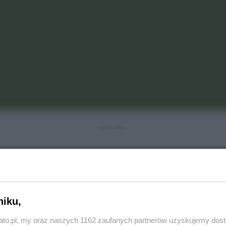
REKLAMA
ło do awantury. Chuligani GieKSy
"ostrzelali"
spalili na płocie szaliki Ruchu Chorzów, którego kibole
ziesiąt krzesełek na własnym sektorze.
niku,
kato.pl, my oraz naszych 1162 zaufanych partnerów uzyskujemy dos