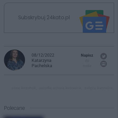
Subskrybuj 24kato.pl
08/12/2022
Napisz
Katarzyna
do
Pachelska
mnie
staw kozubek,
osiedle witosa katowice,
załęże katowice,
Polecane