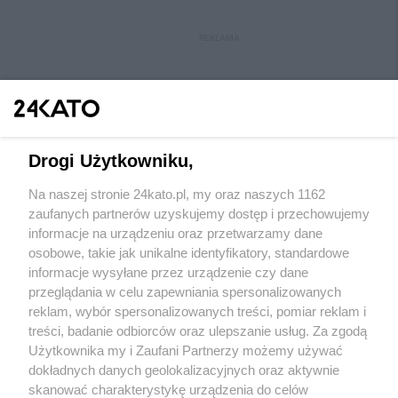
REKLAMA
Drogi Użytkowniku,
Na naszej stronie 24kato.pl, my oraz naszych 1162
Wydawca mediów
lokalnych
zaufanych partnerów uzyskujemy dostęp i przechowujemy
informacje na urządzeniu oraz przetwarzamy dane
osobowe, takie jak unikalne identyfikatory, standardowe
informacje wysyłane przez urządzenie czy dane
przeglądania w celu zapewniania spersonalizowanych
reklam, wybór spersonalizowanych treści, pomiar reklam i
Nie zapomnij
treści, badanie odbiorców oraz ulepszanie usług. Za zgodą
zapoznać się z:
polityką prywatności
regulamin korzystania z portali
Użytkownika my i Zaufani Partnerzy możemy używać
Twoje
miasto
Skontakuj się
z nami
dokładnych danych geolokalizacyjnych oraz aktywnie
Piekary Śląskie
Kontakt
skanować charakterystykę urządzenia do celów