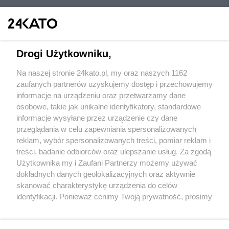
Drogi Użytkowniku,
Na naszej stronie 24kato.pl, my oraz naszych 1162
Wydawca mediów
lokalnych
zaufanych partnerów uzyskujemy dostęp i przechowujemy
informacje na urządzeniu oraz przetwarzamy dane
osobowe, takie jak unikalne identyfikatory, standardowe
informacje wysyłane przez urządzenie czy dane
przeglądania w celu zapewniania spersonalizowanych
reklam, wybór spersonalizowanych treści, pomiar reklam i
Nie zapomnij
treści, badanie odbiorców oraz ulepszanie usług. Za zgodą
zapoznać się z:
polityką prywatności
regulamin korzystania z portali
Użytkownika my i Zaufani Partnerzy możemy używać
Twoje
miasto
Skontakuj się
z nami
dokładnych danych geolokalizacyjnych oraz aktywnie
Piekary Śląskie
Kontakt
skanować charakterystykę urządzenia do celów
Chorzów
Wydawca
identyfikacji. Ponieważ cenimy Twoją prywatność, prosimy
Tarnowskie Góry
Redakcja
Ruda Śląska
Newsletter
o zgodę na korzystanie z tych technologii poprzez
Świętochłowice
Reklama
kliknięcie „Akceptuję”. Zgoda jest dobrowolna i zawsze
Tychy