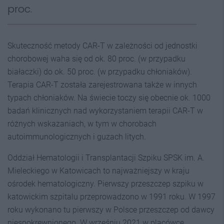
proc.
Skuteczność metody CAR-T w zależności od jednostki
chorobowej waha się od ok. 80 proc. (w przypadku
białaczki) do ok. 50 proc. (w przypadku chłoniaków).
Terapia CAR-T została zarejestrowana także w innych
typach chłoniaków. Na świecie toczy się obecnie ok. 1000
badań klinicznych nad wykorzystaniem terapii CAR-T w
różnych wskazaniach, w tym w chorobach
autoimmunologicznych i guzach litych.
Oddział Hematologii i Transplantacji Szpiku SPSK im. A.
Mieleckiego w Katowicach to najważniejszy w kraju
ośrodek hematologiczny. Pierwszy przeszczep szpiku w
katowickim szpitalu przeprowadzono w 1991 roku. W 1997
roku wykonano tu pierwszy w Polsce przeszczep od dawcy
niespokrewnionego. W wrześniu 2021 w placówce