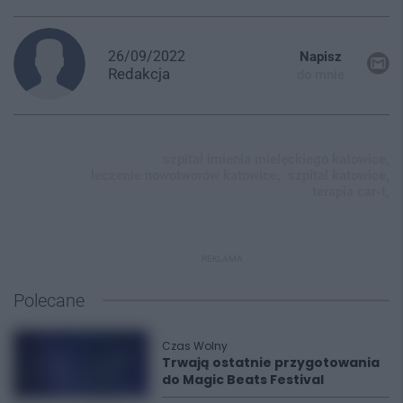
26/09/2022
Napisz
Redakcja
do mnie
szpital imienia mielęckiego katowice,
leczenie nowotworów katowice,
szpital katowice,
terapia car-t,
REKLAMA
Polecane
Czas Wolny
Trwają ostatnie przygotowania
do Magic Beats Festival