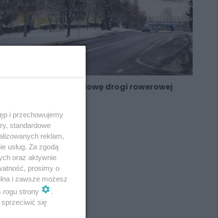
Jest przetarg na budowę drogi rowerowej
wzdłuż ulicy Hallera
tęp i przechowujemy
ory, standardowe
alizowanych reklam,
ie usług. Za zgodą
ych oraz aktywnie
watność, prosimy o
wolna i zawsze możesz
m rogu strony
.
sprzeciwić się