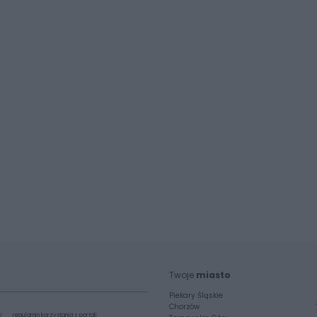
Twoje
miasto
Piekary Śląskie
Chorzów
i
regulamin korzystania z portali