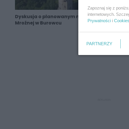
Zapoznaj się z poniż
internetowych. Szcze
Dyskusja o planowanym nowym osiedlu przy
Prywatności
i
Cookie
Mroźnej w Burowcu
PARTNERZY
REKLAMA
REKLAMA