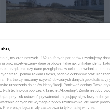
Dr Drozda: Zgadzam się z postulatami
niku,
protestujących
kato.pl, my oraz naszych 1162 zaufanych partnerów uzyskujemy dos
niu oraz przetwarzamy dane osobowe, takie jak unikalne identyfikat
przez urządzenie czy dane przeglądania w celu zapewniania sperson
ych treści, pomiar reklam i treści, badanie odbiorców oraz ulepszan
fani Partnerzy możemy używać dokładnych danych geolokalizacyjn
tykę urządzenia do celów identyfikacji. Ponieważ cenimy Twoją pry
z tych technologii poprzez kliknięcie „Akceptuję”. Zgoda jest dobro
ikając przycisk ustawień prywatności znajdujący się w lewym dolny
etwarzania danych nie wymagają zgody użytkownika, ale masz prawo 
. Preferencje będą miały zastosowania tylko na tej witrynie.