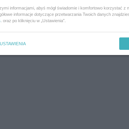
szymi informacjami, abyś mógł świadomie i komfortowo korzystać z
gółowe informacje dotyczące przetwarzania Twoich danych znajdzi
Alarm bombowy w Katowicach. Zamknięto
s
. oraz po kliknięciu w „Ustawienia”.
drogę
USTAWIENIA