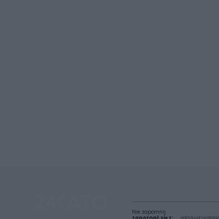
Nie zapomnij
zapoznać się z:
polityką prywatnośc