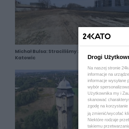
Michał Bulsa: Straciliśmy zaufanie do władz
Drogi Użytkow
Katowic
Na naszej stronie 24
informacje na urządze
informacje wysyłane 
wybór spersonalizowan
Użytkownika my i Zau
skanować charakterys
zgodę na korzystanie 
ją zmienić/wycofać kl
Niektóre rodzaje prz
takiemu przetwarzaniu