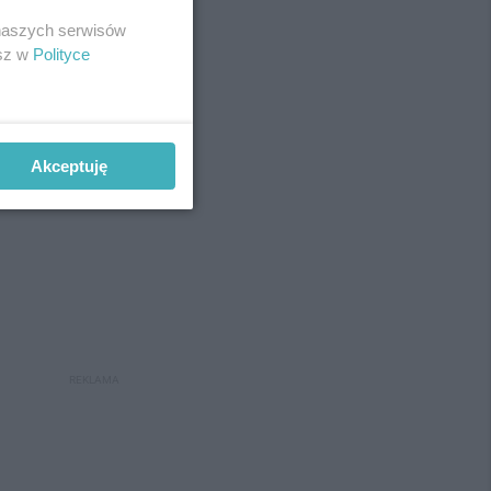
 naszych serwisów
esz w
Polityce
Akceptuję
REKLAMA
REKLAMA