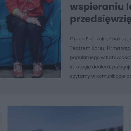
wspieraniu 
przedsięwzi
Grupa Pietrzak chwali się
Teatrem Korez. Firma wsp
popularnego w Katowicach 
strategię dealera, polegaj
czytamy w komunikacie p