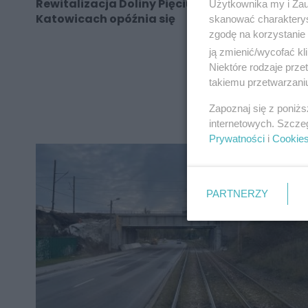
Rewitalizacja Doliny Pięciu Stawów w
Użytkownika my i Zau
Katowicach opóźnia się
skanować charakterys
zgodę na korzystanie 
ją zmienić/wycofać kl
Niektóre rodzaje prz
takiemu przetwarzaniu
REKLAMA
Zapoznaj się z poniż
internetowych. Szcze
Prywatności
i
Cookie
PARTNERZY