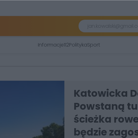
Informacje
112
Polityka
Sport
Katowicka D
Powstaną tu 
ścieżka rowe
będzie zag