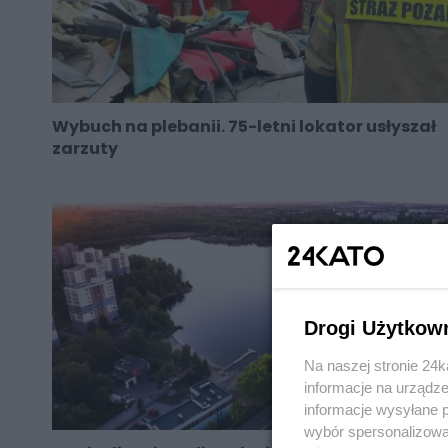
Wybuch na plebanii. 75-letni lokator usłyszał
zarzuty
Drogi Użytkow
Na naszej stronie 24
informacje na urządze
informacje wysyłane 
wybór spersonalizowan