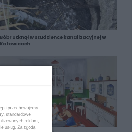
Bóbr utknął w studzience kanalizacyjnej w
Katowicach
tęp i przechowujemy
ory, standardowe
alizowanych reklam,
ie usług. Za zgodą