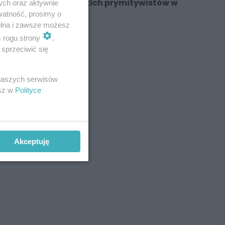
Genialne dzieła śląskich prymitywistów w
ych oraz aktywnie
Walcowni
watność, prosimy o
wolna i zawsze możesz
m rogu strony
.
sprzeciwić się
REKLAMA
 naszych serwisów
esz w
Polityce
Akceptuję