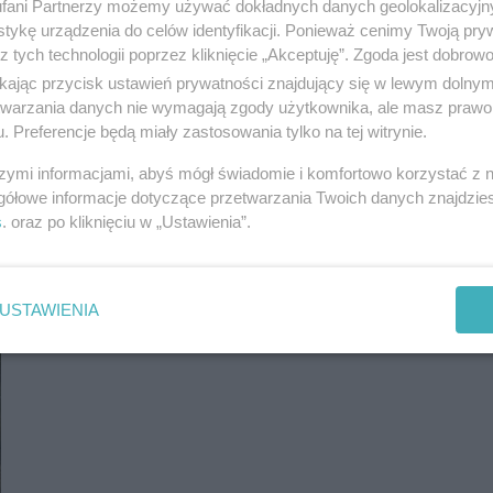
Dwóch nowych proboszczów w katowickich
fani Partnerzy możemy używać dokładnych danych geolokalizacyjn
parafiach
tykę urządzenia do celów identyfikacji. Ponieważ cenimy Twoją pry
z tych technologii poprzez kliknięcie „Akceptuję”. Zgoda jest dobro
ikając przycisk ustawień prywatności znajdujący się w lewym dolny
etwarzania danych nie wymagają zgody użytkownika, ale masz prawo 
. Preferencje będą miały zastosowania tylko na tej witrynie.
szymi informacjami, abyś mógł świadomie i komfortowo korzystać z
gółowe informacje dotyczące przetwarzania Twoich danych znajdzi
s
. oraz po kliknięciu w „Ustawienia”.
USTAWIENIA