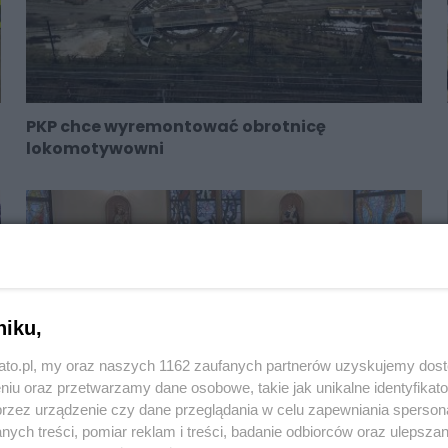
PKP chce wyremontować obrotnicę
lokomotywowni
niku,
kato.pl, my oraz naszych 1162 zaufanych partnerów uzyskujemy dos
niu oraz przetwarzamy dane osobowe, takie jak unikalne identyfikat
przez urządzenie czy dane przeglądania w celu zapewniania sperson
ych treści, pomiar reklam i treści, badanie odbiorców oraz ulepszan