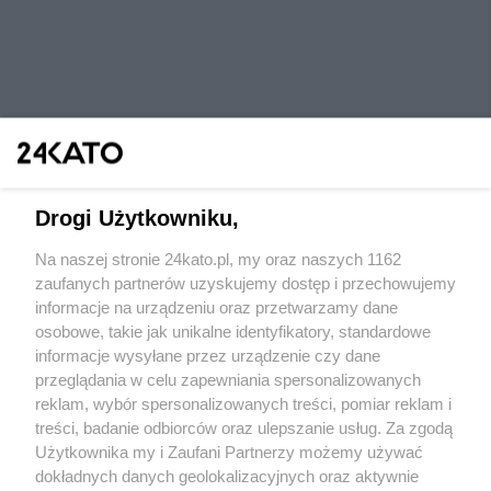
Drogi Użytkowniku,
Na naszej stronie 24kato.pl, my oraz naszych 1162
Wydawca mediów
lokalnych
zaufanych partnerów uzyskujemy dostęp i przechowujemy
informacje na urządzeniu oraz przetwarzamy dane
osobowe, takie jak unikalne identyfikatory, standardowe
informacje wysyłane przez urządzenie czy dane
przeglądania w celu zapewniania spersonalizowanych
reklam, wybór spersonalizowanych treści, pomiar reklam i
Nie zapomnij
treści, badanie odbiorców oraz ulepszanie usług. Za zgodą
zapoznać się z:
polityką prywatności
regulamin korzystania z portali
Użytkownika my i Zaufani Partnerzy możemy używać
Twoje
miasto
Skontaktuj się
z nami
dokładnych danych geolokalizacyjnych oraz aktywnie