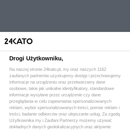
Drogi Użytkowniku,
Na naszej stronie 24kato.pl, my oraz naszych 1162
Wydawca mediów
lokalnych
zaufanych partnerów uzyskujemy dostęp i przechowujemy
informacje na urządzeniu oraz przetwarzamy dane
osobowe, takie jak unikalne identyfikatory, standardowe
informacje wysyłane przez urządzenie czy dane
przeglądania w celu zapewniania spersonalizowanych
reklam, wybór spersonalizowanych treści, pomiar reklam i
Nie zapomnij
treści, badanie odbiorców oraz ulepszanie usług. Za zgodą
zapoznać się z:
polityką prywatności
regulamin korzystania z portali
Użytkownika my i Zaufani Partnerzy możemy używać
Twoje
miasto
Skontaktuj się
z nami
dokładnych danych geolokalizacyjnych oraz aktywnie