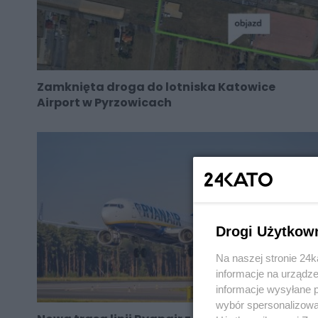
Zamknięta droga do lotniska Katowice
Airport w Pyrzowicach
Drogi Użytkow
Na naszej stronie 24
informacje na urządze
informacje wysyłane 
wybór spersonalizowan