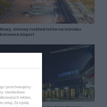
Nowy, zimowy rozkład lotów na lotnisku
Katowice Airport
tęp i przechowujemy
ory, standardowe
alizowanych reklam,
ie usług. Za zgodą