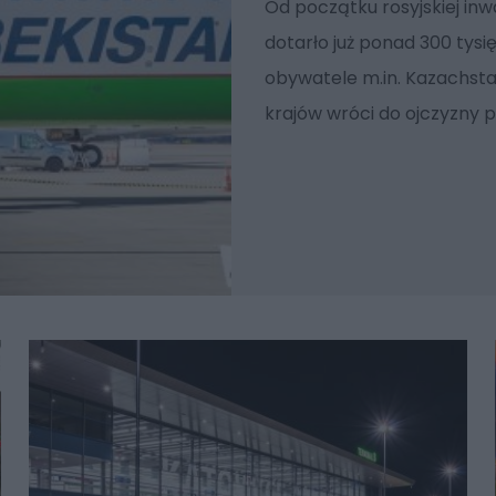
Od początku rosyjskiej inwa
dotarło już ponad 300 tysi
obywatele m.in. Kazachstan
krajów wróci do ojczyzny p