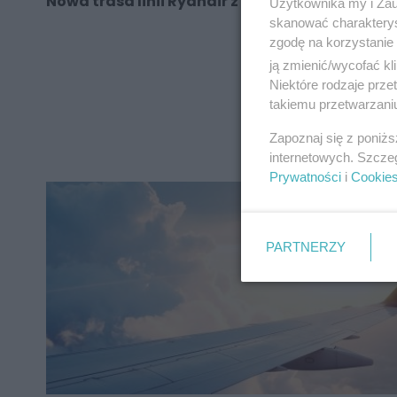
Nowa trasa linii Ryanair z Katowic
Użytkownika my i Zau
skanować charakterys
zgodę na korzystanie 
ją zmienić/wycofać kl
Niektóre rodzaje prz
takiemu przetwarzaniu
REKLAMA
Zapoznaj się z poniż
internetowych. Szcze
Prywatności
i
Cookie
PARTNERZY