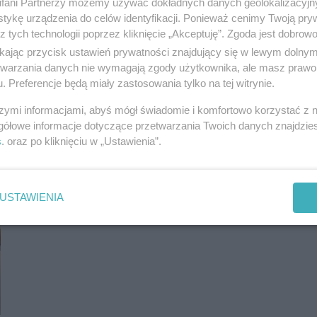
Z ostatniej chwili! Usterka w samolocie
fani Partnerzy możemy używać dokładnych danych geolokalizacyjn
lecącym na Ukrainę
tykę urządzenia do celów identyfikacji. Ponieważ cenimy Twoją pry
z tych technologii poprzez kliknięcie „Akceptuję”. Zgoda jest dobro
ikając przycisk ustawień prywatności znajdujący się w lewym dolny
etwarzania danych nie wymagają zgody użytkownika, ale masz prawo 
. Preferencje będą miały zastosowania tylko na tej witrynie.
szymi informacjami, abyś mógł świadomie i komfortowo korzystać z
gółowe informacje dotyczące przetwarzania Twoich danych znajdzi
s
. oraz po kliknięciu w „Ustawienia”.
USTAWIENIA