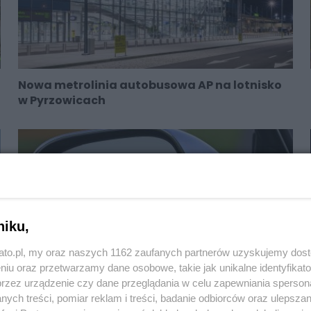
Nowa metrolinia autobusowa AP na lotnisko
w Pyrzowicach
niku,
kato.pl, my oraz naszych 1162 zaufanych partnerów uzyskujemy dos
niu oraz przetwarzamy dane osobowe, takie jak unikalne identyfikat
przez urządzenie czy dane przeglądania w celu zapewniania sperson
ych treści, pomiar reklam i treści, badanie odbiorców oraz ulepszan