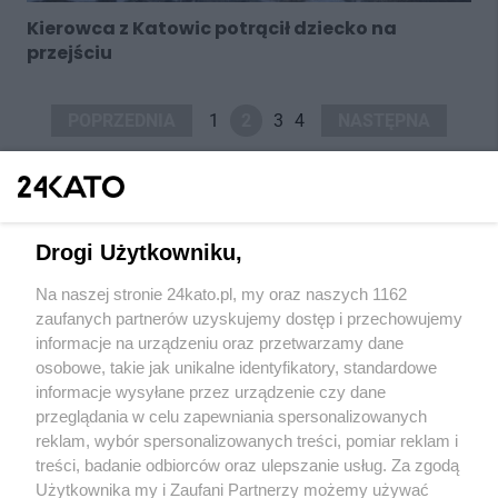
Kierowca z Katowic potrącił dziecko na
przejściu
POPRZEDNIA
1
2
3
4
NASTĘPNA
Drogi Użytkowniku,
Na naszej stronie 24kato.pl, my oraz naszych 1162
Wydawca mediów
lokalnych
zaufanych partnerów uzyskujemy dostęp i przechowujemy
informacje na urządzeniu oraz przetwarzamy dane
osobowe, takie jak unikalne identyfikatory, standardowe
informacje wysyłane przez urządzenie czy dane
przeglądania w celu zapewniania spersonalizowanych
reklam, wybór spersonalizowanych treści, pomiar reklam i
Nie zapomnij
treści, badanie odbiorców oraz ulepszanie usług. Za zgodą
zapoznać się z:
polityką prywatności
regulamin korzystania z portali
Użytkownika my i Zaufani Partnerzy możemy używać