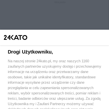
REKLAMA
Drogi Użytkowniku,
Na naszej stronie 24kato.pl, my oraz naszych 1160
Wydawca mediów
lokalnych
zaufanych partnerów uzyskujemy dostęp i przechowujemy
informacje na urządzeniu oraz przetwarzamy dane
osobowe, takie jak unikalne identyfikatory, standardowe
informacje wysyłane przez urządzenie czy dane
przeglądania w celu zapewniania spersonalizowanych
reklam, wybór spersonalizowanych treści, pomiar reklam i
Nie zapomnij
treści, badanie odbiorców oraz ulepszanie usług. Za zgodą
zapoznać się z:
polityką prywatności
regulamin korzystania z portali
Użytkownika my i Zaufani Partnerzy możemy używać
Twoje
miasto
Skontaktuj się
z nami