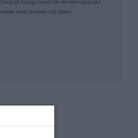
edzielę 20 lutego nadal nie da nam spokoju!
ędzie wiało prawie cały dzień.