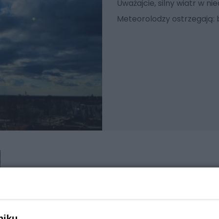
Uważajcie, silny wiatr w ni
Meteorolodzy ostrzegają: b
niku,