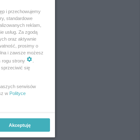
tęp i przechowujemy
ory, standardowe
alizowanych reklam,
ie usług. Za zgodą
ych oraz aktywnie
watność, prosimy o
wolna i zawsze możesz
m rogu strony
.
sprzeciwić się
REKLAMA
 naszych serwisów
esz w
Polityce
Akceptuję
REKLAMA