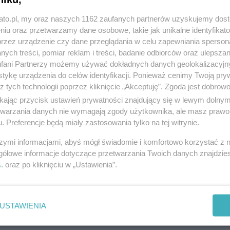
kato.pl, my oraz naszych 1162 zaufanych partnerów uzyskujemy dos
niu oraz przetwarzamy dane osobowe, takie jak unikalne identyfikat
przez urządzenie czy dane przeglądania w celu zapewniania sperson
ych treści, pomiar reklam i treści, badanie odbiorców oraz ulepszan
fani Partnerzy możemy używać dokładnych danych geolokalizacyjn
tykę urządzenia do celów identyfikacji. Ponieważ cenimy Twoją pry
z tych technologii poprzez kliknięcie „Akceptuję”. Zgoda jest dobro
ikając przycisk ustawień prywatności znajdujący się w lewym dolny
etwarzania danych nie wymagają zgody użytkownika, ale masz prawo 
. Preferencje będą miały zastosowania tylko na tej witrynie.
szymi informacjami, abyś mógł świadomie i komfortowo korzystać z
gółowe informacje dotyczące przetwarzania Twoich danych znajdzi
s
. oraz po kliknięciu w „Ustawienia”.
USTAWIENIA