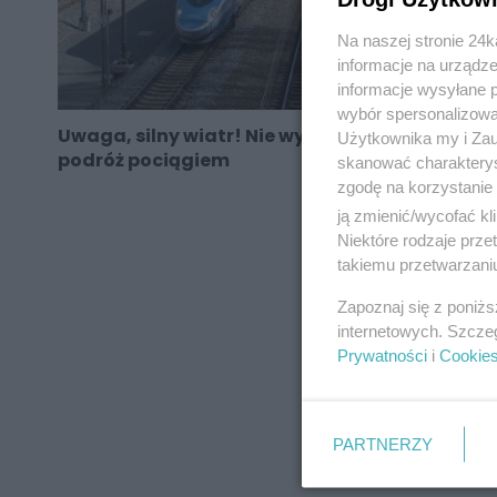
Na naszej stronie 24
informacje na urządze
informacje wysyłane 
wybór spersonalizowan
Uwaga, silny wiatr! Nie wybierajcie się w
Użytkownika my i Zau
podróż pociągiem
skanować charakterys
zgodę na korzystanie 
ją zmienić/wycofać kl
Niektóre rodzaje prz
takiemu przetwarzaniu
REKLAMA
Zapoznaj się z poniż
internetowych. Szcze
Prywatności
i
Cookie
PARTNERZY
REKLAMA