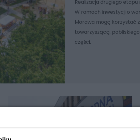
Realizacja drugiego etapu
W ramach inwestycji o wart
Morawa mogą korzystać z n
towarzyszącą, pobliskiego
części.
niku,