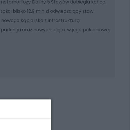
 metamorfozy Doliny 5 Stawów dobiegła końca.
ości blisko 12,9 mln zł odwiedzający staw
owego kąpieliska z infrastrukturą
 parkingu oraz nowych alejek w jego południowej