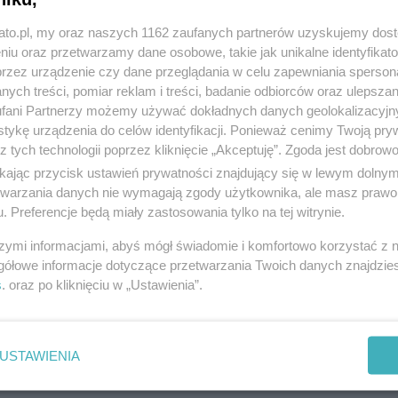
kato.pl, my oraz naszych 1162 zaufanych partnerów uzyskujemy dos
niu oraz przetwarzamy dane osobowe, takie jak unikalne identyfikat
przez urządzenie czy dane przeglądania w celu zapewniania sperson
ych treści, pomiar reklam i treści, badanie odbiorców oraz ulepszan
Nowa stanica żeglarska za 6,5 mln zł przy
fani Partnerzy możemy używać dokładnych danych geolokalizacyjn
stawie Morawa
tykę urządzenia do celów identyfikacji. Ponieważ cenimy Twoją pry
z tych technologii poprzez kliknięcie „Akceptuję”. Zgoda jest dobro
ikając przycisk ustawień prywatności znajdujący się w lewym dolny
etwarzania danych nie wymagają zgody użytkownika, ale masz prawo 
. Preferencje będą miały zastosowania tylko na tej witrynie.
szymi informacjami, abyś mógł świadomie i komfortowo korzystać z
gółowe informacje dotyczące przetwarzania Twoich danych znajdzi
s
. oraz po kliknięciu w „Ustawienia”.
USTAWIENIA