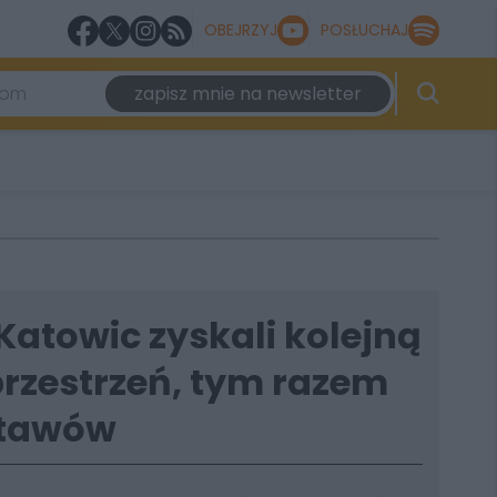
OBEJRZYJ
POSŁUCHAJ
zapisz mnie na newsletter
atowic zyskali kolejną
przestrzeń, tym razem
 Stawów