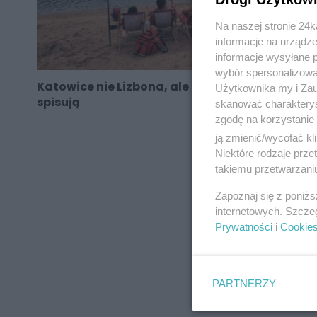
Na naszej stronie 24
informacje na urządze
informacje wysyłane 
wybór spersonalizowan
Katowice nie Lizbona, ale na wakacje też się
Użytkownika my i Zau
spisują
skanować charakterys
zgodę na korzystanie 
ją zmienić/wycofać kl
Niektóre rodzaje prz
takiemu przetwarzaniu
REKLAMA
Zapoznaj się z poniż
internetowych. Szcze
Prywatności
i
Cookie
PARTNERZY
REKLAMA