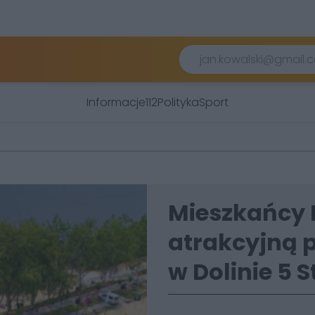
Informacje
112
Polityka
Sport
Mieszkańcy K
atrakcyjną 
w Dolinie 5