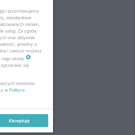
tęp i przechowujemy
ory, standardowe
alizowanych reklam,
ie usług. Za zgodą
ych oraz aktywnie
watność, prosimy o
wolna i zawsze możesz
m rogu strony
.
sprzeciwić się
REKLAMA
 naszych serwisów
esz w
Polityce
Akceptuję
REKLAMA