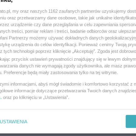
kato.pl, my oraz naszych 1162 zaufanych partnerów uzyskujemy dos
niu oraz przetwarzamy dane osobowe, takie jak unikalne identyfikat
przez urządzenie czy dane przeglądania w celu zapewniania sperson
ych treści, pomiar reklam i treści, badanie odbiorców oraz ulepszan
Ważna droga w Katowicach będzie
fani Partnerzy możemy używać dokładnych danych geolokalizacyjn
naprawiana
tykę urządzenia do celów identyfikacji. Ponieważ cenimy Twoją pry
z tych technologii poprzez kliknięcie „Akceptuję”. Zgoda jest dobro
ikając przycisk ustawień prywatności znajdujący się w lewym dolny
etwarzania danych nie wymagają zgody użytkownika, ale masz prawo 
. Preferencje będą miały zastosowania tylko na tej witrynie.
szymi informacjami, abyś mógł świadomie i komfortowo korzystać z
gółowe informacje dotyczące przetwarzania Twoich danych znajdzi
s
. oraz po kliknięciu w „Ustawienia”.
USTAWIENIA