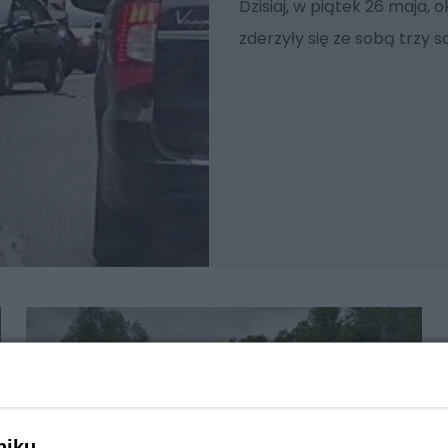
Dzisiaj, w piątek 26 maja, 
zderzyły się ze sobą trzy 
niku,