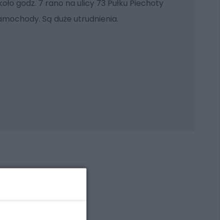
około godz. 7 rano na ulicy 73 Pułku Piechoty
samochody. Są duże utrudnienia.