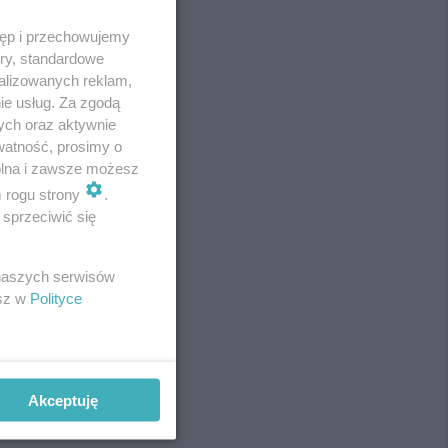
tęp i przechowujemy
ory, standardowe
alizowanych reklam,
ie usług. Za zgodą
ych oraz aktywnie
watność, prosimy o
wolna i zawsze możesz
m rogu strony
.
sprzeciwić się
REKLAMA
 naszych serwisów
esz w
Polityce
Akceptuję
REKLAMA