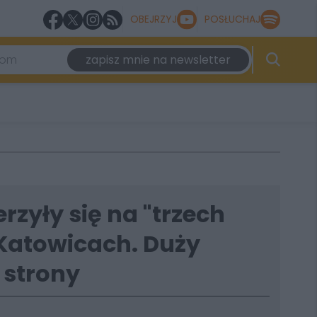
OBEJRZYJ
POSŁUCHAJ
zapisz mnie na newsletter
rzyły się na "trzech
Katowicach. Duży
 strony