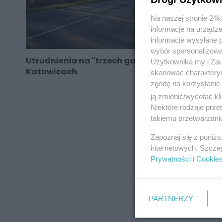
Na naszej stronie 24
informacje na urządze
informacje wysyłane 
wybór spersonalizowan
Utrudnienia na "trzech garbach" w
Użytkownika my i Zau
Katowicach
skanować charakterys
zgodę na korzystanie 
ją zmienić/wycofać kl
Niektóre rodzaje prz
takiemu przetwarzaniu
REKLAMA
Zapoznaj się z poniż
internetowych. Szcze
Prywatności
i
Cookie
PARTNERZY
REKLAMA