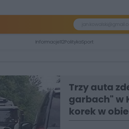
Informacje
112
Polityka
Sport
Trzy auta zde
garbach" w 
korek w obie